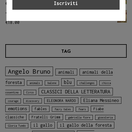
€
18.00
THE LITTLE PRINCE
€
18.00
TAG
Angelo Bruno
animali
animali della
blu
foresta
animals
balene
challenges
chicca
CLASSICI DELLA LETTERATURA
cosentino
Circo
Eliana Messineo
ELEONORA NARDO
courage
discovery
emotions
fables
Fiabe
fairy tales
fears
classiche
Fratelli Grimm
gabriella fiore
giocoleria
il gallo
il gallo della foresta
Gloria Tundo