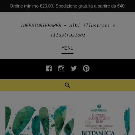
Ordine minimo €20.00. Spedizione gratuita a partire da €40.
Skip
IDEESTORTEPAPER – albi illustrati e
to
illustrazioni
content
MENU
fb
INSTAGRAM
twiter
pinterest
Search