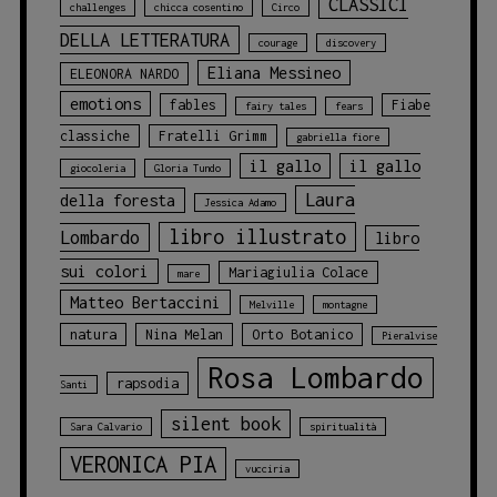
CLASSICI
challenges
chicca cosentino
Circo
DELLA LETTERATURA
courage
discovery
Eliana Messineo
ELEONORA NARDO
emotions
fables
Fiabe
fairy tales
fears
classiche
Fratelli Grimm
gabriella fiore
il gallo
il gallo
giocoleria
Gloria Tundo
Laura
della foresta
Jessica Adamo
libro illustrato
Lombardo
libro
sui colori
Mariagiulia Colace
mare
Matteo Bertaccini
Melville
montagne
natura
Nina Melan
Orto Botanico
Pieralvise
Rosa Lombardo
rapsodia
Santi
silent book
Sara Calvario
spiritualità
VERONICA PIA
vucciria