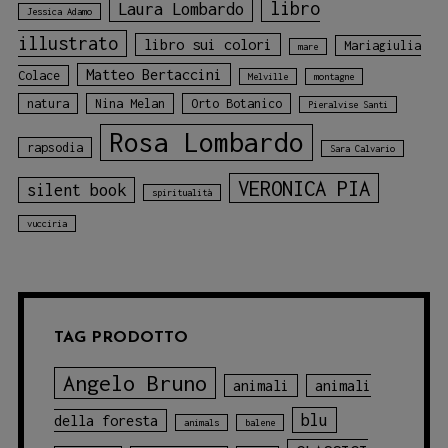
libro
Laura Lombardo
Jessica Adamo
illustrato
libro sui colori
Mariagiulia
mare
Matteo Bertaccini
Colace
Melville
montagne
natura
Nina Melan
Orto Botanico
Pieralvise Santi
Rosa Lombardo
rapsodia
Sara Calvario
VERONICA PIA
silent book
spiritualità
vucciria
TAG PRODOTTO
Angelo Bruno
animali
animali
blu
della foresta
animals
balene