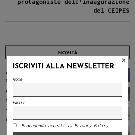
protagoniste dell’inaugurazione
del CEIPES
NOVITÀ
×
ISCRIVITI ALLA NEWSLETTER
VENTIMILA LEGHE SOTTO I MARI
Nome
€
20.00
SAFARI
€
20.00
Email
THE BIG RIDE
€
18.00
Procedendo accetti la Privacy Policy
THE KNIGHT FILIBERTO