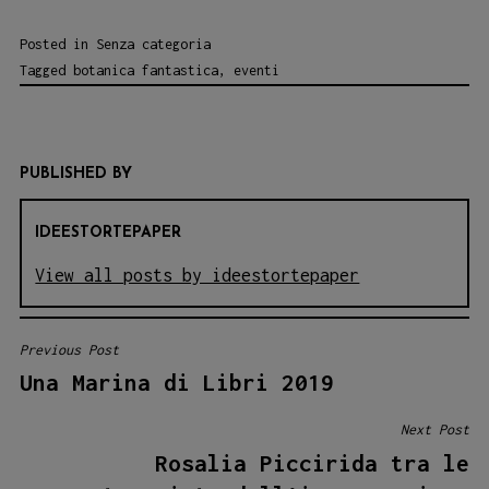
Posted in
Senza categoria
Tagged
botanica fantastica
,
eventi
PUBLISHED BY
IDEESTORTEPAPER
View all posts by ideestortepaper
Previous Post
NAVIGAZIONE
Una Marina di Libri 2019
ARTICOLI
Next Post
Rosalia Piccirida tra le