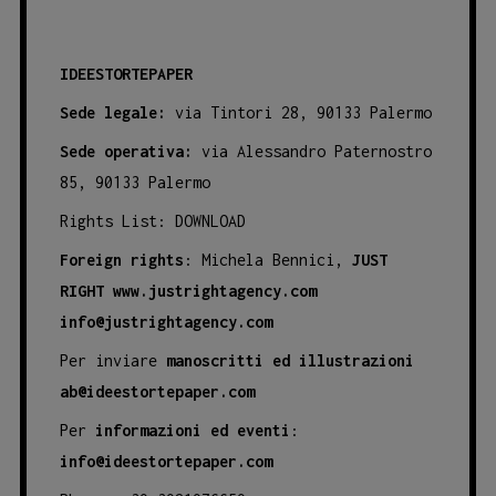
IDEESTORTEPAPER
Sede legale:
via Tintori 28, 90133 Palermo
Sede operativa:
via Alessandro Paternostro
85, 90133 Palermo
Rights List:
DOWNLOAD
Foreign rights
: Michela Bennici,
JUST
RIGHT
www.justrightagency.com
info@justrightagency.com
Per inviare
manoscritti ed illustrazioni
ab@ideestortepaper.com
Per
informazioni ed eventi
:
info@ideestortepaper.com