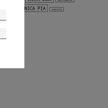
Calvario
spiritualità
VERONICA PIA
vucciria