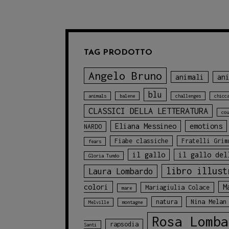
TAG PRODOTTO
Angelo Bruno
animali
an
blu
animals
balene
challenges
chicc
CLASSICI DELLA LETTERATURA
cou
Eliana Messineo
emotions
NARDO
Fiabe classiche
Fratelli Grim
fears
il gallo
il gallo del
Gloria Tundo
libro illust
Laura Lombardo
colori
M
Mariagiulia Colace
mare
natura
Nina Melan
Melville
montagne
Rosa Lomba
rapsodia
Santi