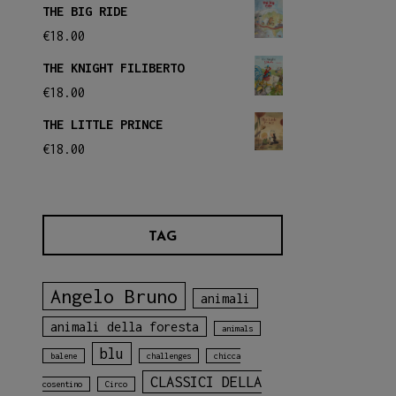
THE BIG RIDE
€
18.00
THE KNIGHT FILIBERTO
€
18.00
THE LITTLE PRINCE
€
18.00
TAG
Angelo Bruno
animali
animali della foresta
animals
blu
balene
challenges
chicca
CLASSICI DELLA
cosentino
Circo