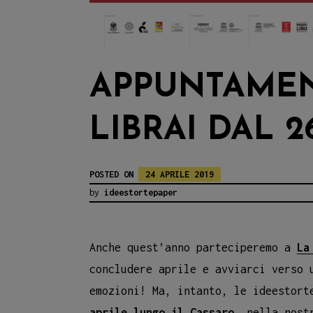
APPUNTAMENT
LIBRAI DAL 2
POSTED ON
24 APRILE 2019
by
ideestortepaper
Anche quest’anno parteciperemo a
La
concludere aprile e avviarci verso 
emozioni! Ma, intanto, le ideestort
aprile lungo il Cassaro
, nella nost