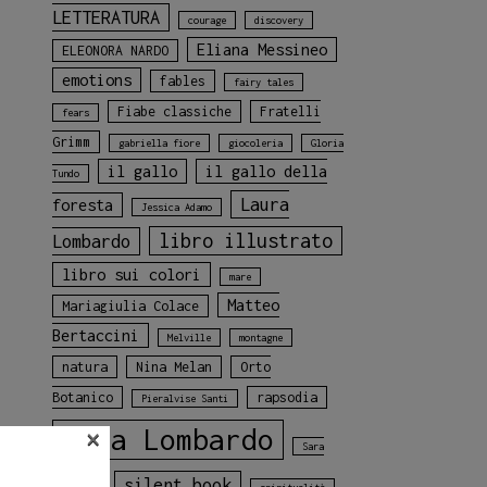
LETTERATURA
courage
discovery
Eliana Messineo
ELEONORA NARDO
emotions
fables
fairy tales
Fiabe classiche
Fratelli
fears
Grimm
gabriella fiore
giocoleria
Gloria
il gallo
il gallo della
Tundo
Laura
foresta
Jessica Adamo
libro illustrato
Lombardo
libro sui colori
mare
Matteo
Mariagiulia Colace
Bertaccini
Melville
montagne
natura
Nina Melan
Orto
Botanico
rapsodia
Pieralvise Santi
×
Rosa Lombardo
Sara
silent book