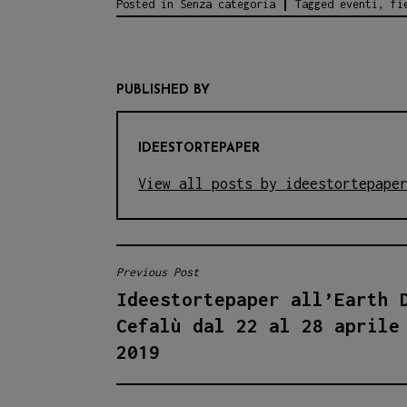
Posted in
Senza categoria
Tagged
eventi
,
fi
PUBLISHED BY
IDEESTORTEPAPER
View all posts by ideestortepape
Previous Post
NAVIGAZIONE
Ideestortepaper all’Earth 
ARTICOLI
Cefalù dal 22 al 28 aprile
2019