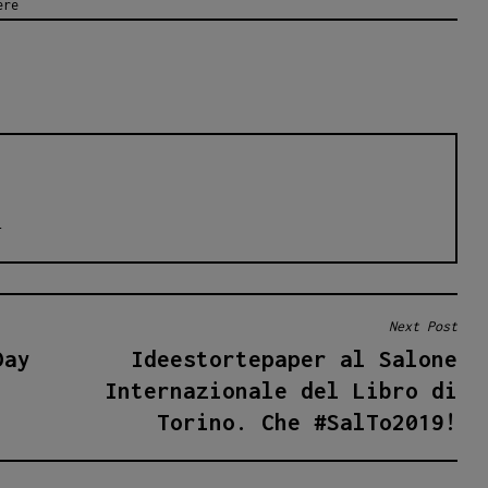
ere
r
Next Post
Day
Ideestortepaper al Salone
Internazionale del Libro di
Torino. Che #SalTo2019!