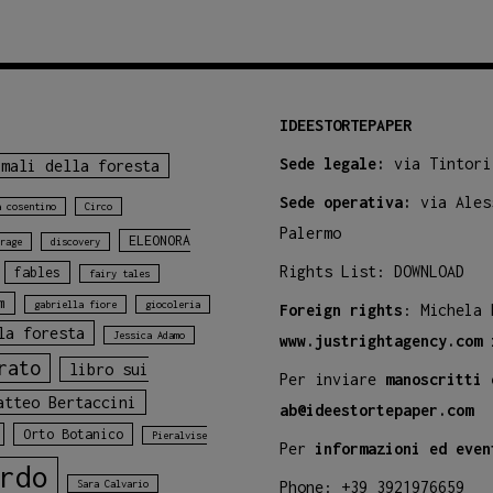
IDEESTORTEPAPER
Sede legale:
via Tintori
imali della foresta
Sede operativa:
via Ales
a cosentino
Circo
Palermo
ELEONORA
rage
discovery
Rights List:
DOWNLOAD
fables
fairy tales
m
gabriella fiore
giocoleria
Foreign rights
: Michela
la foresta
Jessica Adamo
www.justrightagency.com
rato
libro sui
Per inviare
manoscritti 
atteo Bertaccini
ab@ideestortepaper.com
Orto Botanico
Pieralvise
Per
informazioni ed even
rdo
Sara Calvario
Phone: +39 3921976659