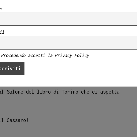
e
il
 fronte piazza Bologni
, con tutti i nostri
Procedendo accetti la Privacy Policy
rtoline e con una super novità!
La nuova
na mappa molto speciale del centro storico di
stra collezione. E poi…ci sono le
al Salone del libro di Torino che ci aspetta
il Cassaro!