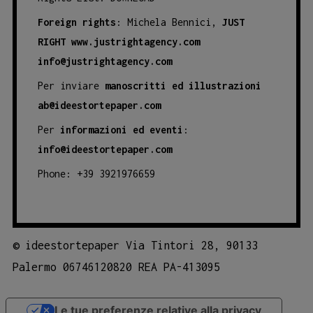
Foreign rights
: Michela Bennici,
JUST
RIGHT
www.justrightagency.com
info@justrightagency.com
Per inviare
manoscritti ed illustrazioni
ab@ideestortepaper.com
Per
informazioni ed eventi
:
info@ideestortepaper.com
Phone: +39 3921976659
©
ideestortepaper Via Tintori 28, 90133
Palermo 06746120820 REA PA-413095
Le tue preferenze relative alla privacy