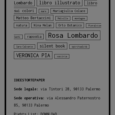
libro illustrato
Lombardo
libro
sui colori
Mariagiulia Colace
mare
Matteo Bertaccini
Melville
montagne
natura
Nina Melan
Orto Botanico
Pieralvise
Rosa Lombardo
rapsodia
Santi
silent book
Sara Calvario
spiritualità
VERONICA PIA
vucciria
IDEESTORTEPAPER
Sede legale:
via Tintori 28, 90133 Palermo
Sede operativa:
via Alessandro Paternostro
85, 90133 Palermo
Rights List:
DOWNLOAD