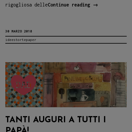
Fiabe
rigogliosa delle
Continue reading
→
storte
nel
30 MARZO 2018
bosco
ideestortepaper
con
Palma
Nana!
TANTI AUGURI A TUTTI I
PAPÀ!