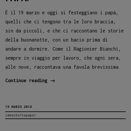
É il 19 marzo e oggi si festeggiano i papà,
quelli che ci tengono tra le loro braccia,
sin da piccoli, e che ci raccontano le storie
della buonanotte, con un bacio prima di
andare a dormire. Come il Ragionier Bianchi,
sempre in viaggio per lavoro, che ogni sera,
alle nove, raccontava una favola brevissima
Tanti
Continue reading
→
auguri
a
19 MARZO 2018
tutti
ideestortepaper
i
papà!