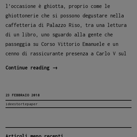
l’occasione è ghiotta, proprio come le
ghiottonerie che si possono degustare nella
caffetteria di Palazzo Riso, tra una lettura
di un libro, uno sguardo alla gente che
passeggia su Corso Vittorio Emanuele e un
cenno di rassicurante presenza a Carlo V sul
Tornano
Continue reading
→
le
Freschette
23 FEBBRAIO 2018
letture
ideestortepaper
delle
nuove
storie
Ideestortepaper
NAVIGAZIONE
Articoli meno recenti