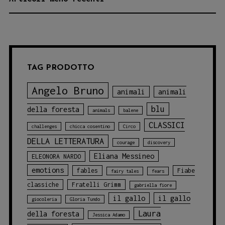
ARTICOLI
TAG PRODOTTO
Angelo Bruno
animali
animali
blu
della foresta
animals
balene
CLASSICI
challenges
chicca cosentino
Circo
DELLA LETTERATURA
courage
discovery
Eliana Messineo
ELEONORA NARDO
emotions
fables
Fiabe
fairy tales
fears
classiche
Fratelli Grimm
gabriella fiore
il gallo
il gallo
giocoleria
Gloria Tundo
Laura
della foresta
Jessica Adamo