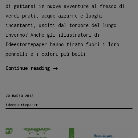
di gettarsi in nuove avventure al fresco di
verdi prati, acque azzurre e luoghi
incantanti, usciti dal torpore del lungo
inverno? Anche gli illustratori di
Ideestortepaper hanno tirato fuori i loro
pennelli e i colori più belli
Buona
Continue reading
→
Primavera
di
20 MARZO 2018
storie
ideestortepaper
e
illustrazioni!