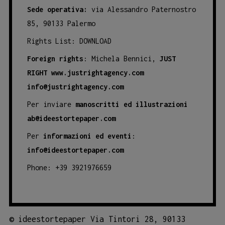
Sede operativa:
via Alessandro Paternostro
85, 90133 Palermo
Rights List:
DOWNLOAD
Foreign rights
: Michela Bennici,
JUST
RIGHT
www.justrightagency.com
info@justrightagency.com
Per inviare
manoscritti ed illustrazioni
ab@ideestortepaper.com
Per
informazioni ed eventi
:
info@ideestortepaper.com
Phone: +39 3921976659
©
ideestortepaper Via Tintori 28, 90133