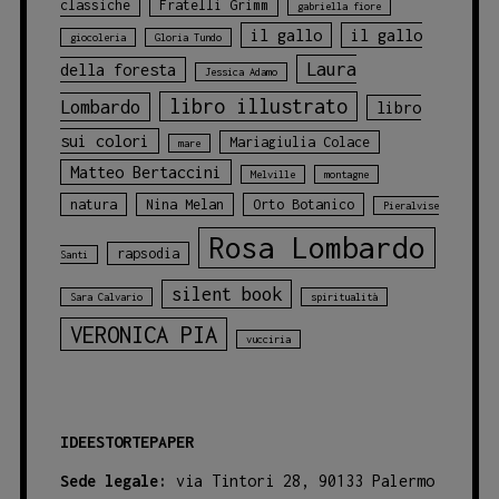
classiche
Fratelli Grimm
gabriella fiore
il gallo
il gallo
giocoleria
Gloria Tundo
Laura
della foresta
Jessica Adamo
libro illustrato
Lombardo
libro
sui colori
Mariagiulia Colace
mare
Matteo Bertaccini
Melville
montagne
natura
Nina Melan
Orto Botanico
Pieralvise
Rosa Lombardo
rapsodia
Santi
silent book
Sara Calvario
spiritualità
VERONICA PIA
vucciria
IDEESTORTEPAPER
Sede legale:
via Tintori 28, 90133 Palermo