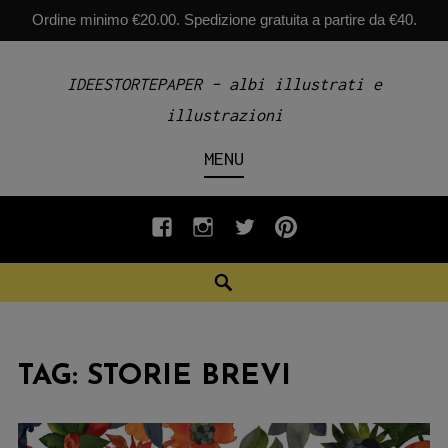
Ordine minimo €20.00. Spedizione gratuita a partire da €40.
Skip
IDEESTORTEPAPER – albi illustrati e
to
illustrazioni
content
MENU
fb
INSTAGRAM
twiter
pinterest
Search
TAG:
STORIE BREVI