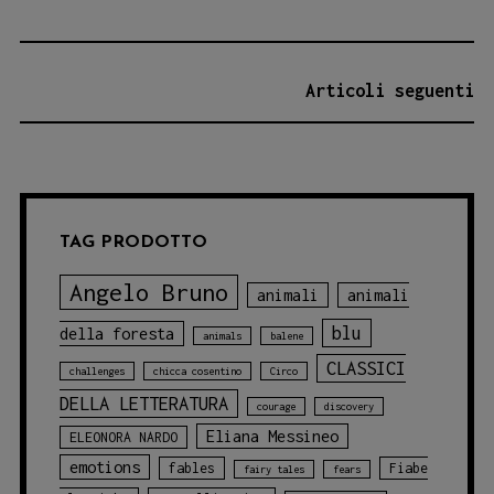
con
il
NAVIGAZIONE
Articoli seguenti
circo!
ARTICOLI
TAG PRODOTTO
Angelo Bruno
animali
animali
blu
della foresta
animals
balene
CLASSICI
challenges
chicca cosentino
Circo
DELLA LETTERATURA
courage
discovery
Eliana Messineo
ELEONORA NARDO
emotions
fables
Fiabe
fairy tales
fears