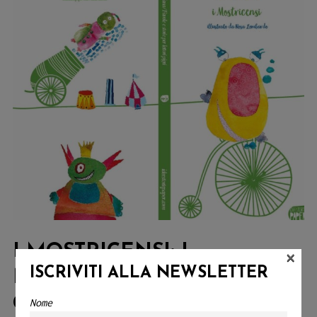
I MOSTRICENSI: I
×
ISCRIVITI ALLA NEWSLETTER
MOSTRELLINI ALLE PRESE
CON IL CIRCO!
Nome