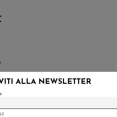
L
T
o
a
IVITI ALLA NEWSLETTER
 in
e
i
il