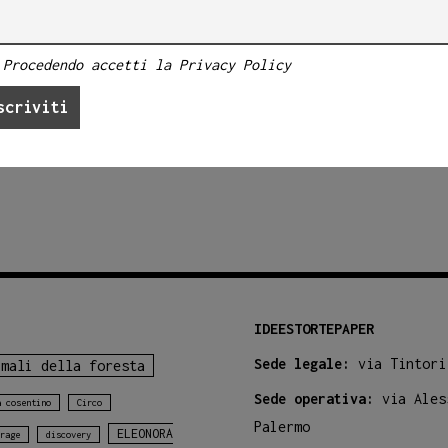
a
Procedendo accetti la Privacy Policy
IDEESTORTEPAPER
Sede legale:
via Tintori
imali della foresta
Sede operativa:
via Ales
a cosentino
Circo
Palermo
ELEONORA
rage
discovery