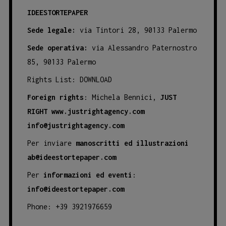
IDEESTORTEPAPER
Sede legale:
via Tintori 28, 90133 Palermo
Sede operativa:
via Alessandro Paternostro
85, 90133 Palermo
Rights List:
DOWNLOAD
Foreign rights
: Michela Bennici,
JUST
RIGHT
www.justrightagency.com
info@justrightagency.com
Per inviare
manoscritti ed illustrazioni
ab@ideestortepaper.com
Per
informazioni ed eventi
:
info@ideestortepaper.com
Phone: +39 3921976659