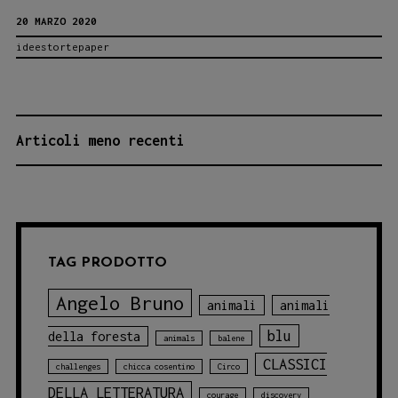
20 MARZO 2020
sper
ideestortepaper
e
salv
con
i
NAVIGAZIONE
Articoli meno recenti
nost
ARTICOLI
libr
TAG PRODOTTO
Angelo Bruno
animali
animali
blu
della foresta
animals
balene
CLASSICI
challenges
chicca cosentino
Circo
DELLA LETTERATURA
courage
discovery