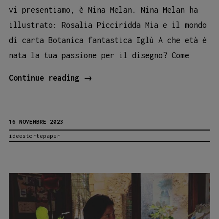
vi presentiamo, è Nina Melan. Nina Melan ha
illustrato: Rosalia Picciridda Mia e il mondo
di carta Botanica fantastica Iglù A che età è
nata la tua passione per il disegno? Come
IL
Continue reading
→
MONDO
DI
16 NOVEMBRE 2023
NINA
ideestortepaper
MELAN