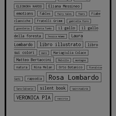
Eliana Messineo
ELEONORA NARDO
emotions
fables
Fiabe
fairy tales
fears
classiche
Fratelli Grimm
gabriella fiore
il gallo
il gallo
giocoleria
Gloria Tundo
Laura
della foresta
Jessica Adamo
libro illustrato
Lombardo
libro
sui colori
Mariagiulia Colace
mare
Matteo Bertaccini
Melville
montagne
natura
Nina Melan
Orto Botanico
Pieralvise
Rosa Lombardo
rapsodia
Santi
silent book
Sara Calvario
spiritualità
VERONICA PIA
vucciria