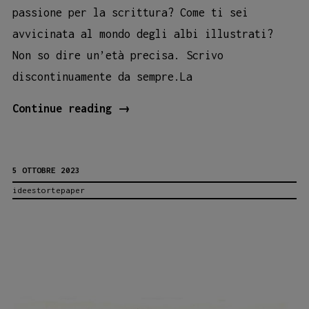
passione per la scrittura? Come ti sei
avvicinata al mondo degli albi illustrati?
Non so dire un’età precisa. Scrivo
discontinuamente da sempre.La
DI
Continue reading
→
LAURA
LOMBARDO
5 OTTOBRE 2023
E
ideestortepaper
ALTRI
RACCONTI
(I
SUOI)