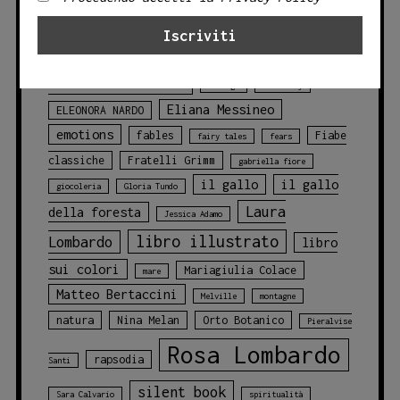
blu
della foresta
animals
balene
CLASSICI
challenges
chicca cosentino
Circo
DELLA LETTERATURA
courage
discovery
Eliana Messineo
ELEONORA NARDO
emotions
fables
Fiabe
fairy tales
fears
classiche
Fratelli Grimm
gabriella fiore
il gallo
il gallo
giocoleria
Gloria Tundo
Laura
della foresta
Jessica Adamo
libro illustrato
Lombardo
libro
sui colori
Mariagiulia Colace
mare
Matteo Bertaccini
Melville
montagne
natura
Nina Melan
Orto Botanico
Pieralvise
Rosa Lombardo
rapsodia
Santi
silent book
Sara Calvario
spiritualità