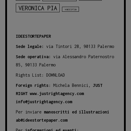
VERONICA PIA
vucciria
IDEESTORTEPAPER
Sede legale:
via Tintori 28, 90133 Palermo
Sede operativa:
via Alessandro Paternostro
85, 90133 Palermo
Rights List:
DOWNLOAD
Foreign rights
: Michela Bennici,
JUST
RIGHT
www.justrightagency.com
info@justrightagency.com
Per inviare
manoscritti ed illustrazioni
ab@ideestortepaper.com
Per
informazioni ed eventi
: