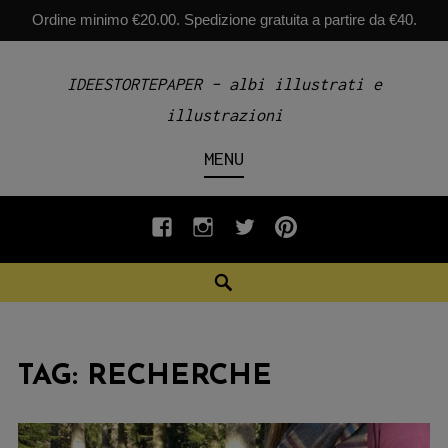
Ordine minimo €20.00. Spedizione gratuita a partire da €40.
Skip
IDEESTORTEPAPER – albi illustrati e
to
illustrazioni
content
MENU
fb
INSTAGRAM
twiter
pinterest
Search
TAG:
RECHERCHE