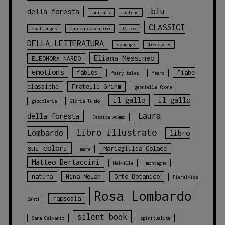
blu
della foresta
animals
balene
CLASSICI
challenges
chicca cosentino
Circo
DELLA LETTERATURA
courage
discovery
Eliana Messineo
ELEONORA NARDO
emotions
fables
Fiabe
fairy tales
fears
classiche
Fratelli Grimm
gabriella fiore
il gallo
il gallo
giocoleria
Gloria Tundo
Laura
della foresta
Jessica Adamo
libro illustrato
Lombardo
libro
sui colori
Mariagiulia Colace
mare
Matteo Bertaccini
Melville
montagne
natura
Nina Melan
Orto Botanico
Pieralvise
Rosa Lombardo
rapsodia
Santi
silent book
Sara Calvario
spiritualità