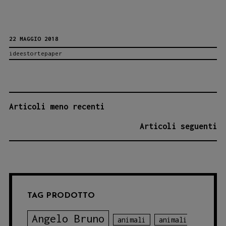
in
Libero
22 MAGGIO 2018
Gioco
ideestortepaper
il
26
maggio
alle
NAVIGAZIONE
Articoli meno recenti
17,30!
ARTICOLI
Articoli seguenti
TAG PRODOTTO
Angelo Bruno
animali
animali