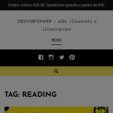
Ordine minimo €20.00. Spedizione gratuita a partire da €40.
Skip
IDEESTORTEPAPER – albi illustrati e
to
illustrazioni
content
MENU
fb
INSTAGRAM
twiter
pinterest
Search
TAG:
READING