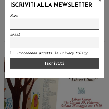
×
ISCRIVITI ALLA NEWSLETTER
Ideestortepaper
Stretto,
Continue reading
→
Nome
alla
Feltrinelli
22 MAGGIO 2018
Point
Email
ideestortepaper
di
Messina!
Procedendo accetti la Privacy Policy