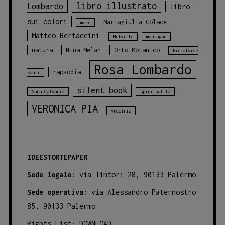
libro illustrato
Lombardo
libro
sui colori
Mariagiulia Colace
mare
Matteo Bertaccini
Melville
montagne
natura
Nina Melan
Orto Botanico
Pieralvise
Rosa Lombardo
rapsodia
Santi
silent book
Sara Calvario
spiritualità
VERONICA PIA
vucciria
IDEESTORTEPAPER
Sede legale:
via Tintori 28, 90133 Palermo
Sede operativa:
via Alessandro Paternostro
85, 90133 Palermo
Rights List:
DOWNLOAD