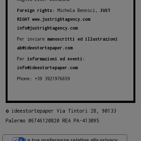
Foreign rights
: Michela Bennici,
JUST
RIGHT
www.justrightagency.com
info@justrightagency.com
Per inviare
manoscritti ed illustrazioni
ab@ideestortepaper.com
Per
informazioni ed eventi
:
info@ideestortepaper.com
Phone: +39 3921976659
©
ideestortepaper Via Tintori 28, 90133
Palermo 06746120820 REA PA-413095
Le tue preferenze relative alla privacy