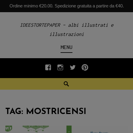
Ordine minimo €20.00. Spedizione gratuita a partire da €40.
Skip
IDEESTORTEPAPER – albi illustrati e
to
illustrazioni
content
MENU
fb
INSTAGRAM
twiter
pinterest
Search
TAG:
MOSTRICENSI