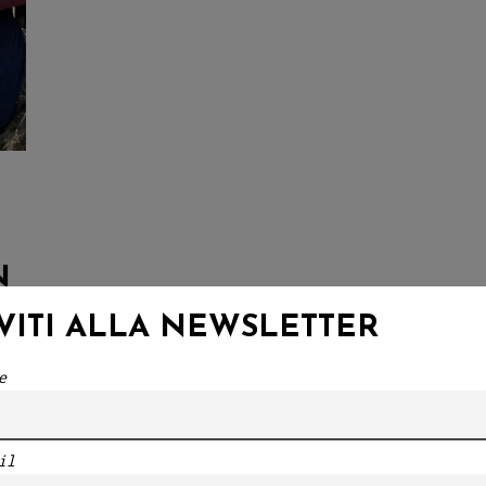
N
IVITI ALLA NEWSLETTER
e
”,
il