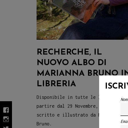
RECHERCHE, IL
NUOVO ALBO DI
MARIANNA BRUNO I
LIBRERIA
ISCR
Disponibile in tutte le librerie a
Nom
partire dal 29 Novembre, “Recherche
fb
scritto e illustrato da Marianna
Ema
INSTAGRAM
Bruno.