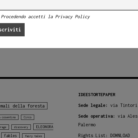
Procedendo accetti la Privacy Policy
IDEESTORTEPAPER
Sede legale:
via Tintori
imali della foresta
Sede operativa:
via Ales
a cosentino
Circo
Palermo
ELEONORA
rage
discovery
Rights List:
DOWNLOAD
fables
fairy tales