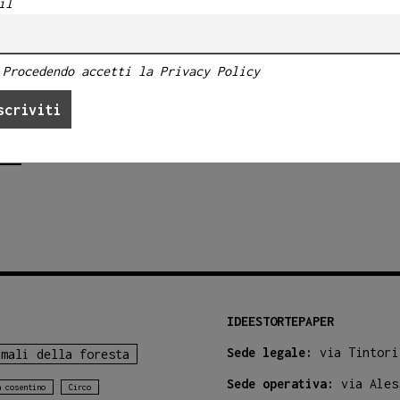
il
Procedendo accetti la Privacy Policy
IDEESTORTEPAPER
Sede legale:
via Tintori
imali della foresta
Sede operativa:
via Ales
a cosentino
Circo