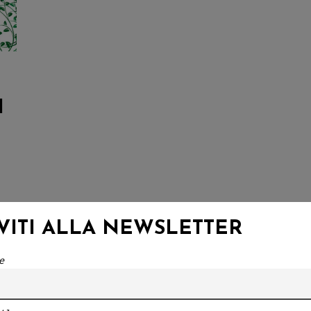
I
IVITI ALLA NEWSLETTER
ei
e.
e
n