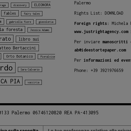
Palermo
ELEONORA
rage
discovery
Rights List:
DOWNLOAD
fables
fairy tales
m
gabriella fiore
giocoleria
Foreign rights
: Michela
la foresta
Jessica Adamo
www.justrightagency.com
rato
libro sui
Per inviare
manoscritti 
atteo Bertaccini
ab@ideestortepaper.com
Orto Botanico
Pieralvise
Per
informazioni ed even
rdo
Sara Calvario
Phone: +39 3921976659
ICA PIA
vucciria
0133 Palermo 06746120820 REA PA-413095
iva sulla raccolta
Le tue preferenze relative alla priva