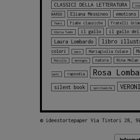
CLASSICI DELLA LETTERATURA
cou
Eliana Messineo
emotions
NARDO
Fiabe classiche
Fratelli Grim
fears
il gallo
il gallo del
Gloria Tundo
libro illust
Laura Lombardo
colori
M
Mariagiulia Colace
mare
natura
Nina Melan
Melville
montagne
Rosa Lomba
rapsodia
Santi
VERON
silent book
spiritualità
©
ideestortepaper Via Tintori 28, 9
Informat