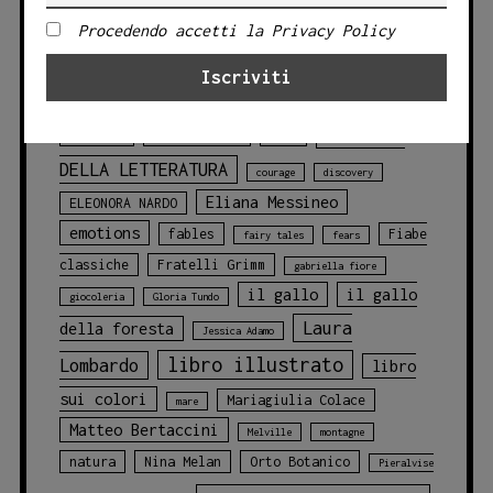
TAG PRODOTTO
Procedendo accetti la Privacy Policy
Angelo Bruno
animali
animali
blu
della foresta
animals
balene
CLASSICI
challenges
chicca cosentino
Circo
DELLA LETTERATURA
courage
discovery
Eliana Messineo
ELEONORA NARDO
emotions
fables
Fiabe
fairy tales
fears
classiche
Fratelli Grimm
gabriella fiore
il gallo
il gallo
giocoleria
Gloria Tundo
Laura
della foresta
Jessica Adamo
libro illustrato
Lombardo
libro
sui colori
Mariagiulia Colace
mare
Matteo Bertaccini
Melville
montagne
natura
Nina Melan
Orto Botanico
Pieralvise