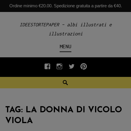
Ordine minimo €20.00. Spedizione gratuita a partire da €40.
Skip
IDEESTORTEPAPER – albi illustrati e
to
illustrazioni
content
MENU
fb
INSTAGRAM
twiter
pinterest
Search
TAG:
LA DONNA DI VICOLO
VIOLA