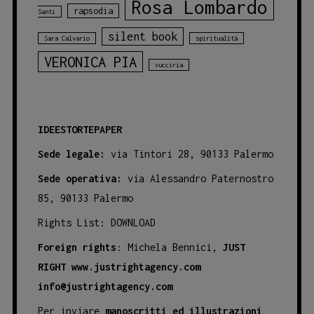
Rosa Lombardo
rapsodia
Santi
silent book
Sara Calvario
spiritualità
VERONICA PIA
vucciria
IDEESTORTEPAPER
Sede legale:
via Tintori 28, 90133 Palermo
Sede operativa:
via Alessandro Paternostro
85, 90133 Palermo
Rights List:
DOWNLOAD
Foreign rights
: Michela Bennici,
JUST
RIGHT
www.justrightagency.com
info@justrightagency.com
Per inviare
manoscritti ed illustrazioni