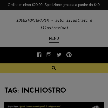
Ordine minimo €20.00. Spedizione gratuita a partire da €40.
Skip
IDEESTORTEPAPER – albi illustrati e
to
illustrazioni
content
MENU
fb
INSTAGRAM
twiter
pinterest
Search
TAG:
INCHIOSTRO