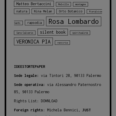
Matteo Bertaccini
Melville
montagne
natura
Nina Melan
Orto Botanico
Pieralvise
Rosa Lombardo
rapsodia
Santi
silent book
Sara Calvario
spiritualità
VERONICA PIA
vucciria
IDEESTORTEPAPER
Sede legale:
via Tintori 28, 90133 Palermo
Sede operativa:
via Alessandro Paternostro
85, 90133 Palermo
Rights List:
DOWNLOAD
Foreign rights
: Michela Bennici,
JUST