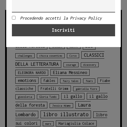
alla
Feltrinelli
Procedendo accetti la Privacy Policy
Palermo
TAG PRODOTTO
Angelo Bruno
animali
animali
blu
della foresta
animals
balene
CLASSICI
challenges
chicca cosentino
Circo
DELLA LETTERATURA
courage
discovery
Eliana Messineo
ELEONORA NARDO
emotions
fables
Fiabe
fairy tales
fears
classiche
Fratelli Grimm
gabriella fiore
il gallo
il gallo
giocoleria
Gloria Tundo
Laura
della foresta
Jessica Adamo
libro illustrato
Lombardo
libro
sui colori
Mariagiulia Colace
mare