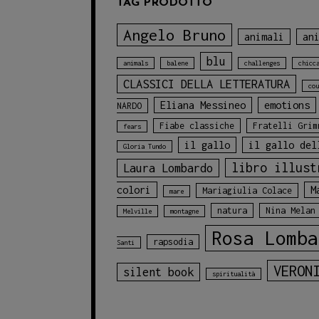
TAG PRODOTTO
Angelo Bruno
animali
an
blu
animals
balene
challenges
chicc
CLASSICI DELLA LETTERATURA
cou
Eliana Messineo
emotions
NARDO
Fiabe classiche
Fratelli Grim
fears
il gallo
il gallo del
Gloria Tundo
libro illust
Laura Lombardo
colori
M
Mariagiulia Colace
mare
natura
Nina Melan
Melville
montagne
Rosa Lomba
rapsodia
Santi
VERON
silent book
spiritualità