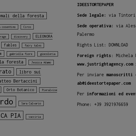
IDEESTORTEPAPER
Sede legale:
via Tintori
imali della foresta
Sede operativa:
via Ales
a cosentino
Circo
Palermo
ELEONORA
rage
discovery
Rights List:
DOWNLOAD
fables
fairy tales
m
gabriella fiore
giocoleria
Foreign rights
: Michela
la foresta
Jessica Adamo
www.justrightagency.com
rato
libro sui
Per inviare
manoscritti 
atteo Bertaccini
ab@ideestortepaper.com
Orto Botanico
Pieralvise
Per
informazioni ed even
rdo
Sara Calvario
Phone: +39 3921976659
ICA PIA
vucciria