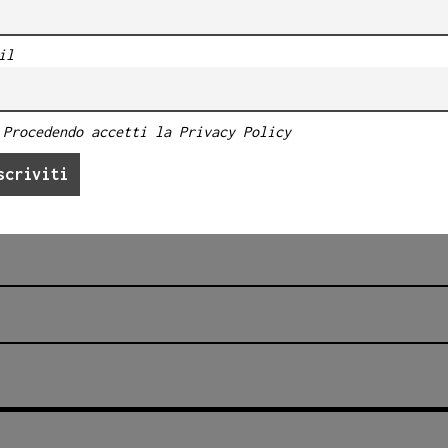
io
an.
il
are
Procedendo accetti la Privacy Policy