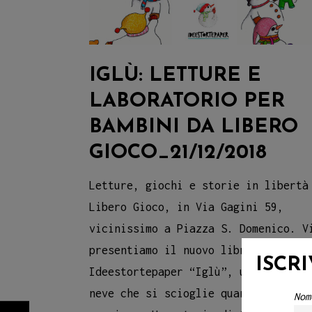
IGLÙ: LETTURE E
LABORATORIO PER
BAMBINI DA LIBERO
GIOCO_21/12/2018
Letture, giochi e storie in libertà
Libero Gioco, in Via Gagini 59,
vicinissimo a Piazza S. Domenico. V
presentiamo il nuovo libro illustra
ISCR
Ideestortepaper “Iglù”, un pupazzo 
neve che si scioglie quando si
Nom