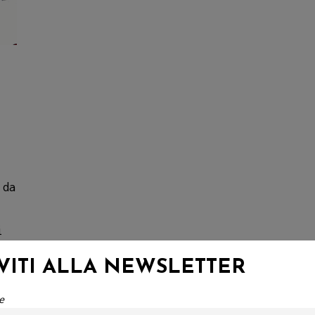
 da
i
to
IVITI ALLA NEWSLETTER
di
e