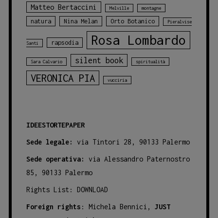
Matteo Bertaccini
Melville
montagne
natura
Nina Melan
Orto Botanico
Pieralvise
Rosa Lombardo
rapsodia
Santi
silent book
Sara Calvario
spiritualità
VERONICA PIA
vucciria
IDEESTORTEPAPER
Sede legale:
via Tintori 28, 90133 Palermo
Sede operativa:
via Alessandro Paternostro
85, 90133 Palermo
Rights List:
DOWNLOAD
Foreign rights
: Michela Bennici,
JUST