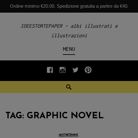
Ordine minimo €20.00. Spedizione gratuita a partire da €40.
Skip
IDEESTORTEPAPER – albi illustrati e
to
illustrazioni
content
MENU
fb
INSTAGRAM
twiter
pinterest
Search
TAG:
GRAPHIC NOVEL