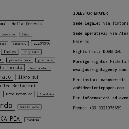
IDEESTORTEPAPER
Sede legale:
via Tintori
imali della foresta
Sede operativa:
via Ales
a cosentino
Circo
Palermo
ELEONORA
rage
discovery
Rights List:
DOWNLOAD
fables
fairy tales
m
gabriella fiore
giocoleria
Foreign rights
: Michela
la foresta
Jessica Adamo
www.justrightagency.com
rato
libro sui
Per inviare
manoscritti 
atteo Bertaccini
ab@ideestortepaper.com
Orto Botanico
Pieralvise
Per
informazioni ed even
rdo
Sara Calvario
Phone: +39 3921976659
ICA PIA
vucciria