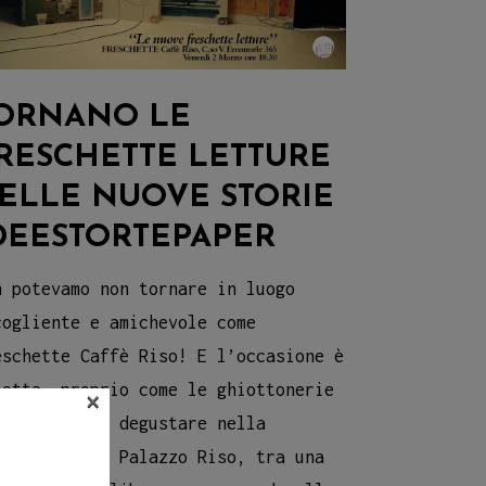
ORNANO LE
RESCHETTE LETTURE
ELLE NUOVE STORIE
DEESTORTEPAPER
n potevamo non tornare in luogo
cogliente e amichevole come
eschette Caffè Riso! E l’occasione è
iotta, proprio come le ghiottonerie
×
e si possono degustare nella
ffetteria di Palazzo Riso, tra una