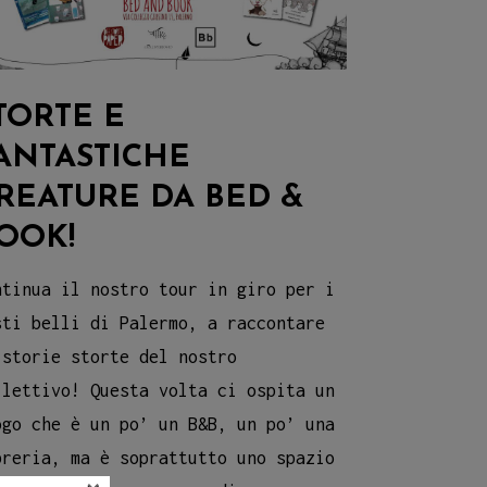
TORTE E
ANTASTICHE
REATURE DA BED &
OOK!
ntinua il nostro tour in giro per i
sti belli di Palermo, a raccontare
 storie storte del nostro
llettivo! Questa volta ci ospita un
ogo che è un po’ un B&B, un po’ una
breria, ma è soprattutto uno spazio