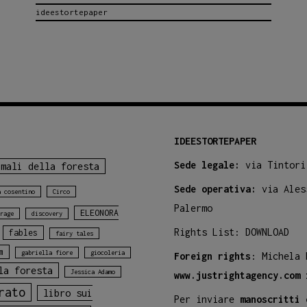
ideestortepaper
bosco
con
Palma
Nana!
IDEESTORTEPAPER
Sede legale:
via Tintori
imali della foresta
Sede operativa:
via Ales
a cosentino
Circo
Palermo
ELEONORA
rage
discovery
Rights List:
DOWNLOAD
fables
fairy tales
m
gabriella fiore
giocoleria
Foreign rights
: Michela
la foresta
Jessica Adamo
www.justrightagency.com
rato
libro sui
Per inviare
manoscritti 