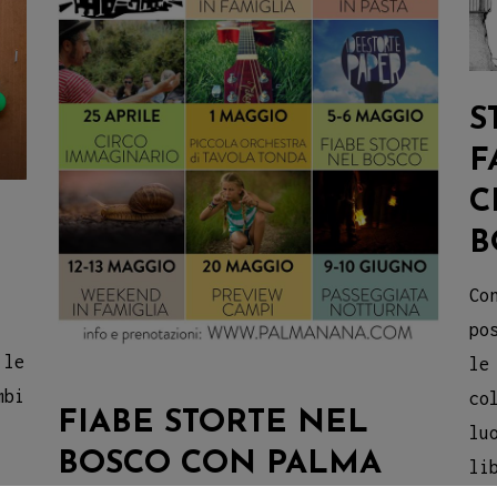
S
F
C
B
Co
po
 le
le
mbi
co
FIABE STORTE NEL
lu
BOSCO CON PALMA
li