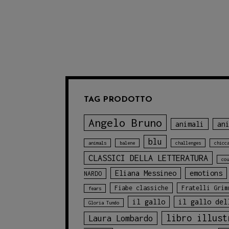
TAG PRODOTTO
Angelo Bruno
animali
an
blu
animals
balene
challenges
chicc
CLASSICI DELLA LETTERATURA
cou
Eliana Messineo
emotions
NARDO
Fiabe classiche
Fratelli Grim
fears
il gallo
il gallo del
Gloria Tundo
libro illust
Laura Lombardo