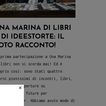
NA MARINA DI LIBRI
 DI IDEESTORTE: IL
OTO RACCONTO!
 prima partecipazione a Una Marina
 libri non si scorda mai! Ed è
oprio così: sono stati quattro
orni pienissimi di incontri, libri,
×
noscenze e aperture su
llaborazioni future per
eestortepaper. Abbiamo avuto modo di