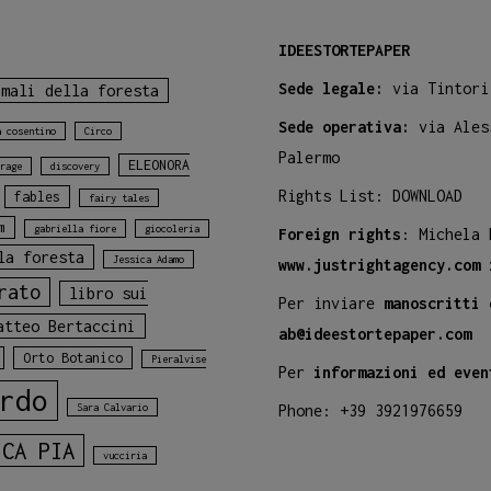
IDEESTORTEPAPER
Sede legale:
via Tintori
imali della foresta
Sede operativa:
via Ales
a cosentino
Circo
Palermo
ELEONORA
rage
discovery
Rights List:
DOWNLOAD
fables
fairy tales
m
gabriella fiore
giocoleria
Foreign rights
: Michela
la foresta
Jessica Adamo
www.justrightagency.com
rato
libro sui
Per inviare
manoscritti 
atteo Bertaccini
ab@ideestortepaper.com
Orto Botanico
Pieralvise
Per
informazioni ed even
rdo
Sara Calvario
Phone: +39 3921976659
ICA PIA
vucciria