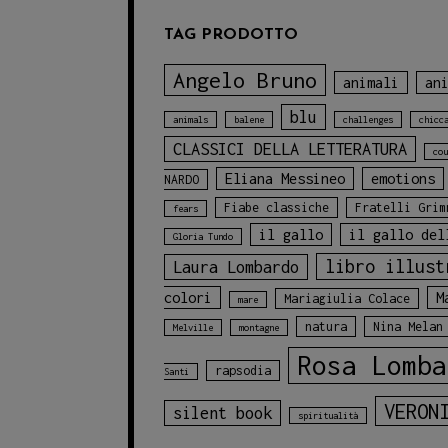
TAG PRODOTTO
Angelo Bruno
animali
an
blu
animals
balene
challenges
chicc
CLASSICI DELLA LETTERATURA
cou
Eliana Messineo
emotions
NARDO
Fiabe classiche
Fratelli Grim
fears
il gallo
il gallo del
Gloria Tundo
libro illust
Laura Lombardo
colori
M
Mariagiulia Colace
mare
natura
Nina Melan
Melville
montagne
Rosa Lomba
rapsodia
Santi
VERON
silent book
spiritualità