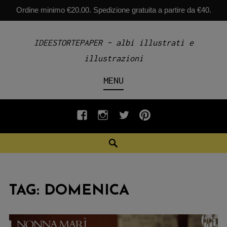
Ordine minimo €20.00. Spedizione gratuita a partire da €40.
Skip
IDEESTORTEPAPER – albi illustrati e
to
illustrazioni
content
MENU
fb
INSTAGRAM
twiter
pinterest
Search
TAG:
DOMENICA