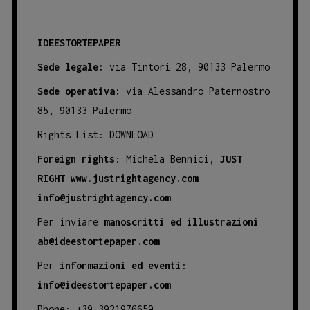
IDEESTORTEPAPER
Sede legale:
via Tintori 28, 90133 Palermo
Sede operativa:
via Alessandro Paternostro
85, 90133 Palermo
Rights List:
DOWNLOAD
Foreign rights
: Michela Bennici,
JUST
RIGHT
www.justrightagency.com
info@justrightagency.com
Per inviare
manoscritti ed illustrazioni
ab@ideestortepaper.com
Per
informazioni ed eventi
:
info@ideestortepaper.com
Phone: +39 3921976659