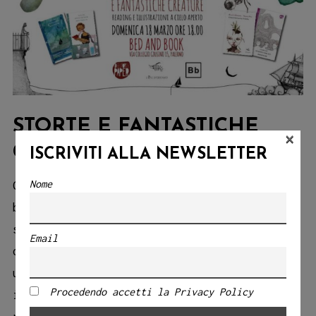
STORTE E FANTASTICHE
×
CREATURE DA BED & BOOK!
ISCRIVITI ALLA NEWSLETTER
Nome
Continua il nostro tour in giro per i posti
belli di Palermo, a raccontare le storie
storte del nostro collettivo! Questa volta ci
Email
ospita un luogo che è un po’ un B&B, un po’
una libreria, ma è soprattutto uno spazio di
Procedendo accetti la Privacy Policy
incontro tra persone, di costruzione di