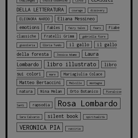
challenges
chicca cosentino
Circo
DELLA LETTERATURA
courage
discovery
Eliana Messineo
ELEONORA NARDO
emotions
fables
Fiabe
fairy tales
fears
classiche
Fratelli Grimm
gabriella fiore
il gallo
il gallo
giocoleria
Gloria Tundo
Laura
della foresta
Jessica Adamo
libro illustrato
Lombardo
libro
sui colori
Mariagiulia Colace
mare
Matteo Bertaccini
Melville
montagne
natura
Nina Melan
Orto Botanico
Pieralvise
Rosa Lombardo
rapsodia
Santi
silent book
Sara Calvario
spiritualità
VERONICA PIA
vucciria