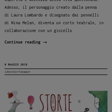
Adesso, il personaggio creato dalla penna
di Laura Lombardo e disegnato dai pennelli
di Nina Melan, diventa un corto teatrale, in
collaborazione con un gioiello
Nonna
Continue reading
→
Marì
approda
8 MAGGIO 2018
al
ideestortepaper
Teatro
alla
Guilla!