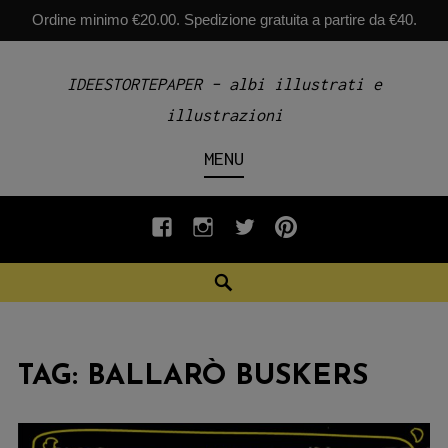
Ordine minimo €20.00. Spedizione gratuita a partire da €40.
Skip
IDEESTORTEPAPER – albi illustrati e
to
illustrazioni
content
MENU
fb
INSTAGRAM
twiter
pinterest
Search
TAG:
BALLARÒ BUSKERS