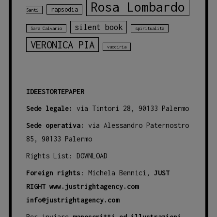
Rosa Lombardo
rapsodia
Santi
silent book
Sara Calvario
spiritualità
VERONICA PIA
vucciria
IDEESTORTEPAPER
Sede legale:
via Tintori 28, 90133 Palermo
Sede operativa:
via Alessandro Paternostro
85, 90133 Palermo
Rights List:
DOWNLOAD
Foreign rights
: Michela Bennici,
JUST
RIGHT
www.justrightagency.com
info@justrightagency.com
Per inviare
manoscritti ed illustrazioni