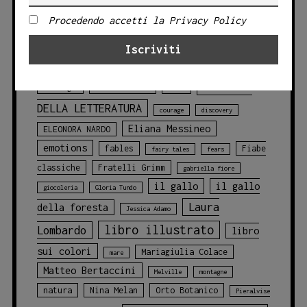
Ideestortepaper!
TAG PRODOTTO
Procedendo accetti la Privacy Policy
Angelo Bruno
animali
animali
blu
della foresta
animals
balene
CLASSICI
challenges
chicca cosentino
Circo
DELLA LETTERATURA
courage
discovery
Eliana Messineo
ELEONORA NARDO
emotions
fables
Fiabe
fairy tales
fears
classiche
Fratelli Grimm
gabriella fiore
il gallo
il gallo
giocoleria
Gloria Tundo
Laura
della foresta
Jessica Adamo
libro illustrato
Lombardo
libro
sui colori
Mariagiulia Colace
mare
Matteo Bertaccini
Melville
montagne
natura
Nina Melan
Orto Botanico
Pieralvise