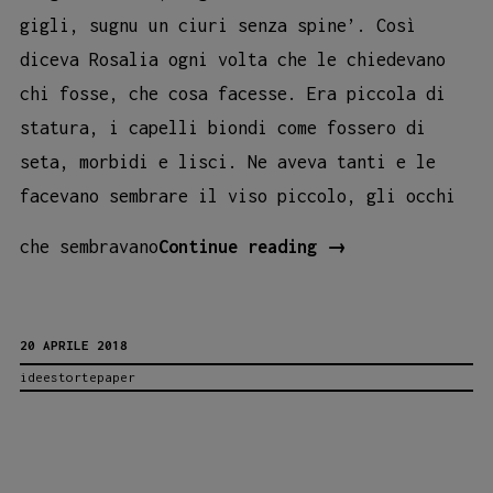
gigli, sugnu un ciuri senza spine’. Così
diceva Rosalia ogni volta che le chiedevano
chi fosse, che cosa facesse. Era piccola di
statura, i capelli biondi come fossero di
seta, morbidi e lisci. Ne aveva tanti e le
facevano sembrare il viso piccolo, gli occhi
“Rosalia
che sembravano
Continue reading
→
picciridda”:
scopri
20 APRILE 2018
il
ideestortepaper
nuovo
illustrato
della
collana