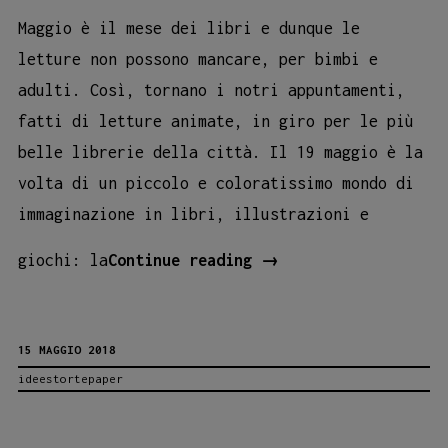
Maggio è il mese dei libri e dunque le
letture non possono mancare, per bimbi e
adulti. Così, tornano i notri appuntamenti,
fatti di letture animate, in giro per le più
belle librerie della città. Il 19 maggio è la
volta di un piccolo e coloratissimo mondo di
immaginazione in libri, illustrazioni e
Una
giochi: la
Continue reading
→
lettura
per
15 MAGGIO 2018
bimbi
ideestortepaper
e
adulti
alla