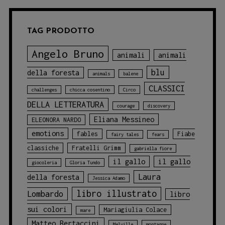
Paper!
TAG PRODOTTO
Angelo Bruno
animali
animali
blu
della foresta
animals
balene
CLASSICI
challenges
chicca cosentino
Circo
DELLA LETTERATURA
courage
discovery
Eliana Messineo
ELEONORA NARDO
emotions
fables
Fiabe
fairy tales
fears
classiche
Fratelli Grimm
gabriella fiore
il gallo
il gallo
giocoleria
Gloria Tundo
Laura
della foresta
Jessica Adamo
libro illustrato
Lombardo
libro
sui colori
Mariagiulia Colace
mare
Matteo Bertaccini
Melville
montagne