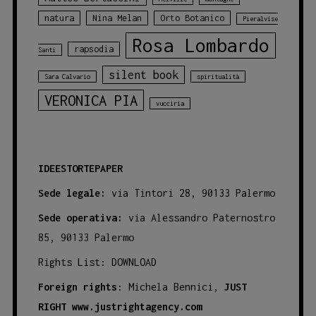
natura
Nina Melan
Orto Botanico
Pieralvise
Rosa Lombardo
rapsodia
Santi
silent book
Sara Calvario
spiritualità
VERONICA PIA
vucciria
IDEESTORTEPAPER
Sede legale:
via Tintori 28, 90133 Palermo
Sede operativa:
via Alessandro Paternostro
85, 90133 Palermo
Rights List:
DOWNLOAD
Foreign rights
: Michela Bennici,
JUST
RIGHT
www.justrightagency.com