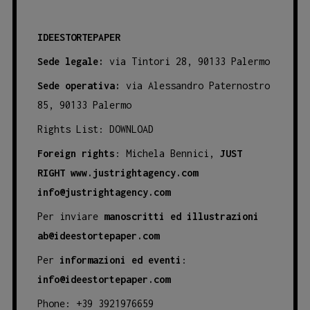
IDEESTORTEPAPER
Sede legale:
via Tintori 28, 90133 Palermo
Sede operativa:
via Alessandro Paternostro
85, 90133 Palermo
Rights List:
DOWNLOAD
Foreign rights
: Michela Bennici,
JUST
RIGHT
www.justrightagency.com
info@justrightagency.com
Per inviare
manoscritti ed illustrazioni
ab@ideestortepaper.com
Per
informazioni ed eventi
:
info@ideestortepaper.com
Phone: +39 3921976659