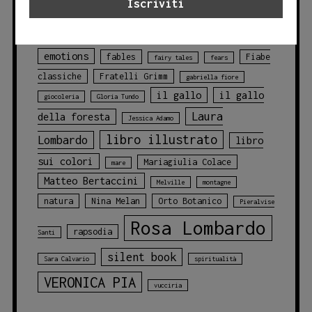
DELLA LETTERATURA
courage
discovery
Eliana Messineo
ELEONORA NARDO
emotions
fables
Fiabe
fairy tales
fears
classiche
Fratelli Grimm
gabriella fiore
il gallo
il gallo
giocoleria
Gloria Tundo
Laura
della foresta
Jessica Adamo
libro illustrato
Lombardo
libro
sui colori
Mariagiulia Colace
mare
Matteo Bertaccini
Melville
montagne
natura
Nina Melan
Orto Botanico
Pieralvise
Rosa Lombardo
rapsodia
Santi
silent book
Sara Calvario
spiritualità
VERONICA PIA
vucciria