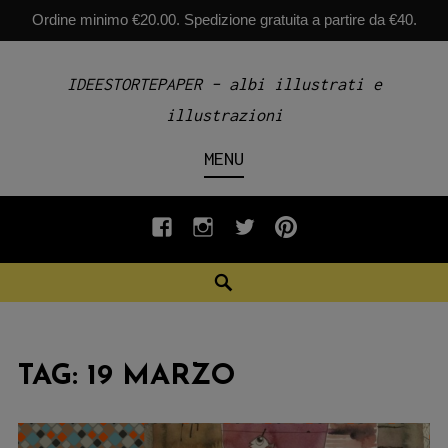
Ordine minimo €20.00. Spedizione gratuita a partire da €40.
Skip
IDEESTORTEPAPER – albi illustrati e
to
illustrazioni
content
MENU
fb
INSTAGRAM
twiter
pinterest
Search
TAG:
19 MARZO