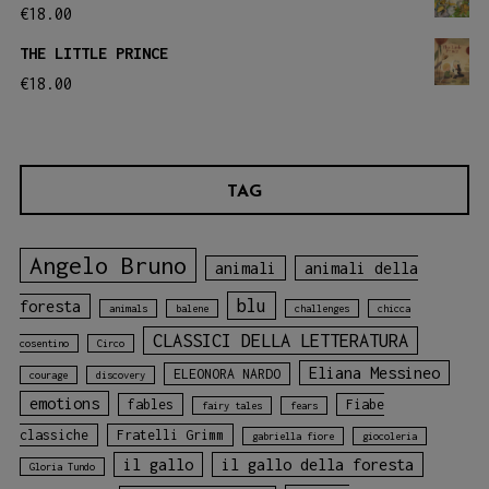
€
18.00
THE LITTLE PRINCE
€
18.00
TAG
Angelo Bruno
animali
animali della
blu
foresta
animals
balene
challenges
chicca
CLASSICI DELLA LETTERATURA
cosentino
Circo
Eliana Messineo
ELEONORA NARDO
courage
discovery
emotions
fables
Fiabe
fairy tales
fears
classiche
Fratelli Grimm
gabriella fiore
giocoleria
il gallo
il gallo della foresta
Gloria Tundo