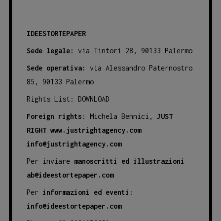
IDEESTORTEPAPER
Sede legale:
via Tintori 28, 90133 Palermo
Sede operativa:
via Alessandro Paternostro
85, 90133 Palermo
Rights List:
DOWNLOAD
Foreign rights
: Michela Bennici,
JUST
RIGHT
www.justrightagency.com
info@justrightagency.com
Per inviare
manoscritti ed illustrazioni
ab@ideestortepaper.com
Per
informazioni ed eventi
:
info@ideestortepaper.com