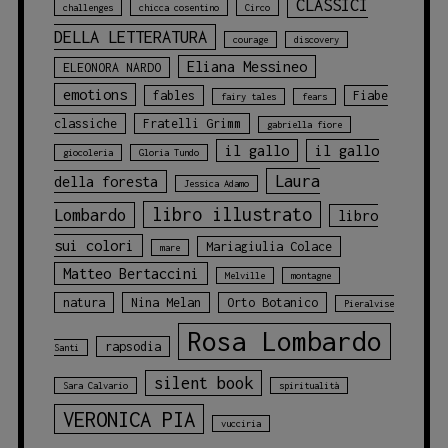
CLASSICI
challenges
chicca cosentino
Circo
DELLA LETTERATURA
courage
discovery
Eliana Messineo
ELEONORA NARDO
emotions
fables
Fiabe
fairy tales
fears
classiche
Fratelli Grimm
gabriella fiore
il gallo
il gallo
giocoleria
Gloria Tundo
Laura
della foresta
Jessica Adamo
libro illustrato
Lombardo
libro
sui colori
Mariagiulia Colace
mare
Matteo Bertaccini
Melville
montagne
natura
Nina Melan
Orto Botanico
Pieralvise
Rosa Lombardo
rapsodia
Santi
silent book
Sara Calvario
spiritualità
VERONICA PIA
vucciria