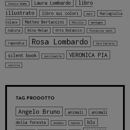
libro
Laura Lombardo
Jessica Adamo
illustrato
libro sui colori
Mariagiulia
mare
Matteo Bertaccini
Colace
Melville
montagne
natura
Nina Melan
Orto Botanico
Pieralvise Santi
Rosa Lombardo
rapsodia
Sara Calvario
VERONICA PIA
silent book
spiritualità
vucciria
TAG PRODOTTO
Angelo Bruno
animali
animali
blu
della foresta
animals
balene