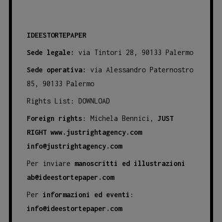
IDEESTORTEPAPER
Sede legale:
via Tintori 28, 90133 Palermo
Sede operativa:
via Alessandro Paternostro
85, 90133 Palermo
Rights List:
DOWNLOAD
Foreign rights
: Michela Bennici,
JUST
RIGHT
www.justrightagency.com
info@justrightagency.com
Per inviare
manoscritti ed illustrazioni
ab@ideestortepaper.com
Per
informazioni ed eventi
:
info@ideestortepaper.com