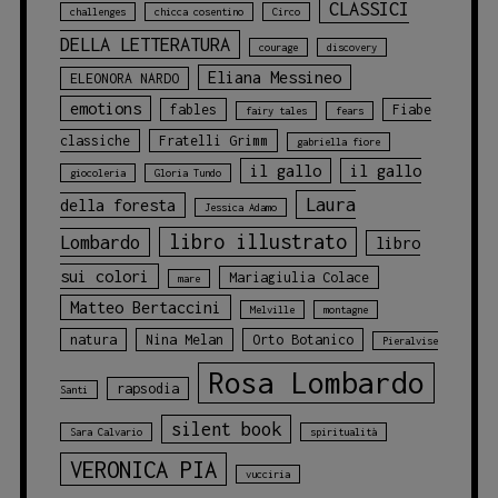
CLASSICI
challenges
chicca cosentino
Circo
DELLA LETTERATURA
courage
discovery
Eliana Messineo
ELEONORA NARDO
emotions
fables
Fiabe
fairy tales
fears
classiche
Fratelli Grimm
gabriella fiore
il gallo
il gallo
giocoleria
Gloria Tundo
Laura
della foresta
Jessica Adamo
libro illustrato
Lombardo
libro
sui colori
Mariagiulia Colace
mare
Matteo Bertaccini
Melville
montagne
natura
Nina Melan
Orto Botanico
Pieralvise
Rosa Lombardo
rapsodia
Santi
silent book
Sara Calvario
spiritualità
VERONICA PIA
vucciria