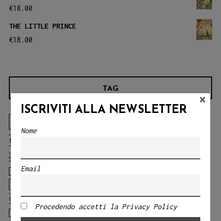
€
18.00
THE LITTLE PRINCE
€
18.00
TAG
×
ISCRIVITI ALLA NEWSLETTER
Angelo Bruno
animali
animali della
Nome
blu
foresta
animals
balene
challenges
chicca
CLASSICI DELLA LETTERATURA
cosentino
Circo
Email
Eliana Messineo
ELEONORA NARDO
courage
discovery
emotions
fables
Fiabe
fairy tales
fears
classiche
Fratelli Grimm
gabriella fiore
giocoleria
Procedendo accetti la Privacy Policy
il gallo
il gallo della foresta
Gloria Tundo