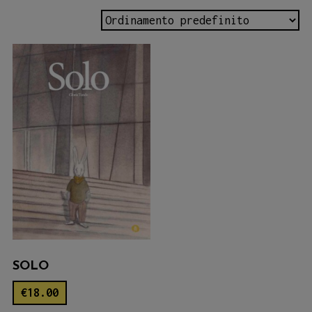
SOLO
€
18.00