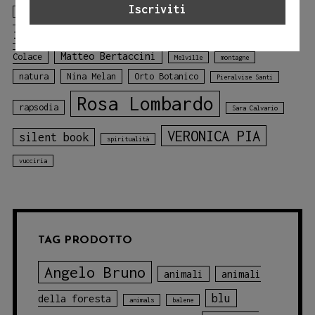
libro
Laura Lombardo
Jessica Adamo
illustrato
libro sui colori
Mariagiulia
mare
Matteo Bertaccini
Colace
Melville
montagne
natura
Nina Melan
Orto Botanico
Pieralvise Santi
Rosa Lombardo
rapsodia
Sara Calvario
VERONICA PIA
silent book
spiritualità
vucciria
TAG PRODOTTO
Angelo Bruno
animali
animali
blu
della foresta
animals
balene