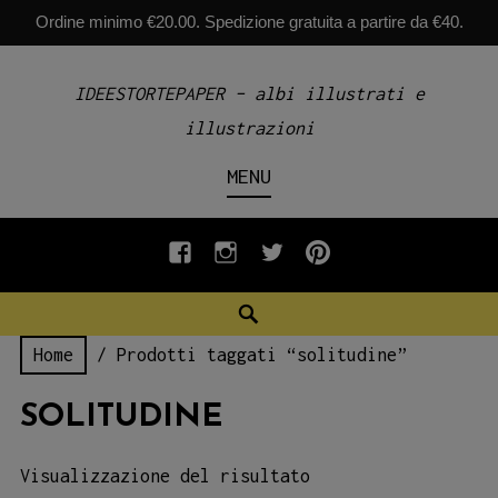
Ordine minimo €20.00. Spedizione gratuita a partire da €40.
Skip
IDEESTORTEPAPER – albi illustrati e
to
illustrazioni
content
MENU
fb
INSTAGRAM
twiter
pinterest
Search
Home
/ Prodotti taggati “solitudine”
SOLITUDINE
Visualizzazione del risultato