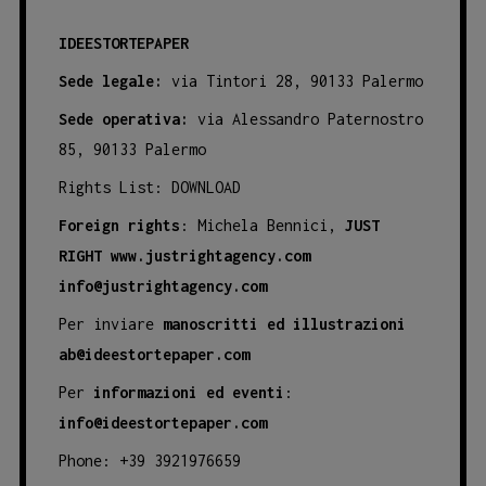
IDEESTORTEPAPER
Sede legale:
via Tintori 28, 90133 Palermo
Sede operativa:
via Alessandro Paternostro
85, 90133 Palermo
Rights List:
DOWNLOAD
Foreign rights
: Michela Bennici,
JUST
RIGHT
www.justrightagency.com
info@justrightagency.com
Per inviare
manoscritti ed illustrazioni
ab@ideestortepaper.com
Per
informazioni ed eventi
:
info@ideestortepaper.com
Phone: +39 3921976659