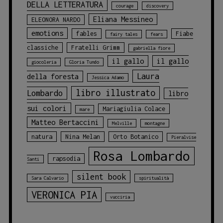
DELLA LETTERATURA
courage
discovery
Eliana Messineo
ELEONORA NARDO
emotions
fables
Fiabe
fairy tales
fears
classiche
Fratelli Grimm
gabriella fiore
il gallo
il gallo
giocoleria
Gloria Tundo
Laura
della foresta
Jessica Adamo
libro illustrato
Lombardo
libro
sui colori
Mariagiulia Colace
mare
Matteo Bertaccini
Melville
montagne
natura
Nina Melan
Orto Botanico
Pieralvise
Rosa Lombardo
rapsodia
Santi
silent book
Sara Calvario
spiritualità
VERONICA PIA
vucciria