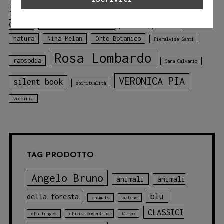
illustrato
libro sui colori
Mariagiulia
mare
Matteo Bertaccini
Colace
Melville
montagne
natura
Nina Melan
Orto Botanico
Pieralvise Santi
Rosa Lombardo
rapsodia
Sara Calvario
VERONICA PIA
silent book
spiritualità
vucciria
TAG PRODOTTO
Angelo Bruno
animali
animali
blu
della foresta
animals
balene
CLASSICI
challenges
chicca cosentino
Circo