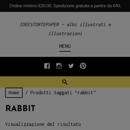
Ordine minimo €20.00. Spedizione gratuita a partire da €40.
Skip
IDEESTORTEPAPER – albi illustrati e
to
illustrazioni
content
MENU
fb
INSTAGRAM
twiter
pinterest
Search
Home
/ Prodotti taggati “rabbit”
RABBIT
Visualizzazione del risultato