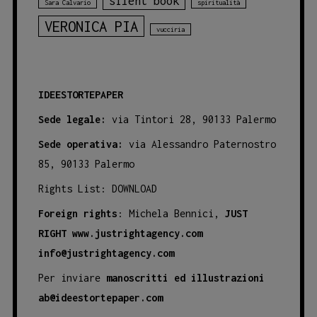
silent book
Sara Calvario
spiritualità
VERONICA PIA
vucciria
IDEESTORTEPAPER
Sede legale:
via Tintori 28, 90133 Palermo
Sede operativa:
via Alessandro Paternostro
85, 90133 Palermo
Rights List:
DOWNLOAD
Foreign rights
: Michela Bennici,
JUST
RIGHT
www.justrightagency.com
info@justrightagency.com
Per inviare
manoscritti ed illustrazioni
ab@ideestortepaper.com