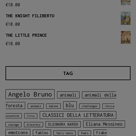
€
18.00
THE KNIGHT FILIBERTO
€
18.00
THE LITTLE PRINCE
€
18.00
TAG
Angelo Bruno
animali
animali della
blu
foresta
animals
balene
challenges
chicca
CLASSICI DELLA LETTERATURA
cosentino
Circo
Eliana Messineo
ELEONORA NARDO
courage
discovery
emotions
fables
Fiabe
fairy tales
fears