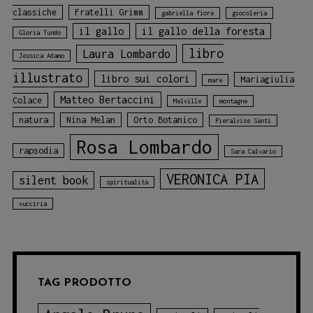
classiche
Fratelli Grimm
gabriella fiore
giocoleria
il gallo
il gallo della foresta
Gloria Tundo
libro
Laura Lombardo
Jessica Adamo
illustrato
libro sui colori
Mariagiulia
mare
Matteo Bertaccini
Colace
Melville
montagne
natura
Nina Melan
Orto Botanico
Pieralvise Santi
Rosa Lombardo
rapsodia
Sara Calvario
VERONICA PIA
silent book
spiritualità
vucciria
TAG PRODOTTO