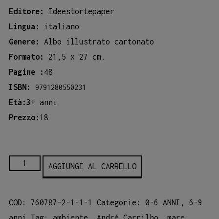
Editore:
Ideestortepaper
Lingua:
italiano
Genere:
Albo illustrato cartonato
Formato:
21,5 x 27 cm.
Pagine :
48
ISBN:
9791280550231
Età:3
+ anni
Prezzo:
18
SIGNOR
AGGIUNGI AL CARRELLO
MARE
quantità
COD:
760787-2-1-1-1
Categorie:
0-6 ANNI
,
6-9
anni
Tag:
ambiente
,
André Carrilho
,
mare
,