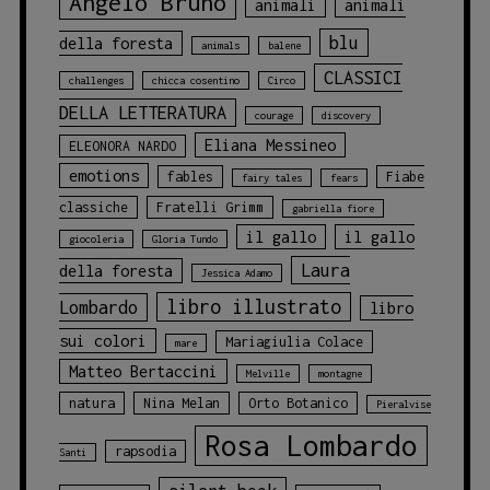
Angelo Bruno
animali
animali
blu
della foresta
animals
balene
CLASSICI
challenges
chicca cosentino
Circo
DELLA LETTERATURA
courage
discovery
Eliana Messineo
ELEONORA NARDO
emotions
fables
Fiabe
fairy tales
fears
classiche
Fratelli Grimm
gabriella fiore
il gallo
il gallo
giocoleria
Gloria Tundo
Laura
della foresta
Jessica Adamo
libro illustrato
Lombardo
libro
sui colori
Mariagiulia Colace
mare
Matteo Bertaccini
Melville
montagne
natura
Nina Melan
Orto Botanico
Pieralvise
Rosa Lombardo
rapsodia
Santi