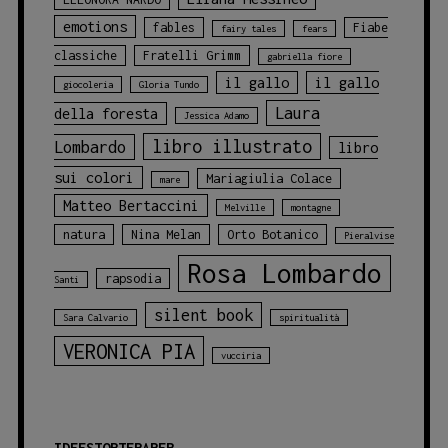
emotions
fables
Fiabe
fairy tales
fears
classiche
Fratelli Grimm
gabriella fiore
il gallo
il gallo
giocoleria
Gloria Tundo
Laura
della foresta
Jessica Adamo
libro illustrato
Lombardo
libro
sui colori
Mariagiulia Colace
mare
Matteo Bertaccini
Melville
montagne
natura
Nina Melan
Orto Botanico
Pieralvise
Rosa Lombardo
rapsodia
Santi
silent book
Sara Calvario
spiritualità
VERONICA PIA
vucciria
IDEESTORTEPAPER