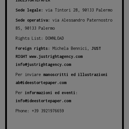
Sede legale:
via Tintori 28, 90133 Palermo
Sede operativa:
via Alessandro Paternostro
85, 90133 Palermo
Rights List:
DOWNLOAD
Foreign rights
: Michela Bennici,
JUST
RIGHT
www.justrightagency.com
info@justrightagency.com
Per inviare
manoscritti ed illustrazioni
ab@ideestortepaper.com
Per
informazioni ed eventi
:
info@ideestortepaper.com
Phone: +39 3921976659