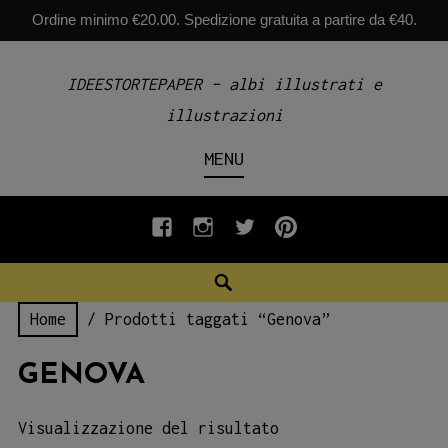
Ordine minimo €20.00. Spedizione gratuita a partire da €40.
Skip
IDEESTORTEPAPER – albi illustrati e
to
illustrazioni
content
MENU
fb
INSTAGRAM
twiter
pinterest
Search
Home
/ Prodotti taggati “Genova”
GENOVA
Visualizzazione del risultato