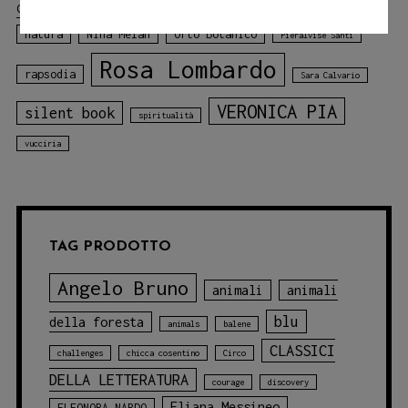
Matteo Bertaccini
Colace
Melville
montagne
natura
Nina Melan
Orto Botanico
Pieralvise Santi
Rosa Lombardo
rapsodia
Sara Calvario
VERONICA PIA
silent book
spiritualità
vucciria
TAG PRODOTTO
Angelo Bruno
animali
animali
blu
della foresta
animals
balene
CLASSICI
challenges
chicca cosentino
Circo
DELLA LETTERATURA
courage
discovery
Eliana Messineo
ELEONORA NARDO