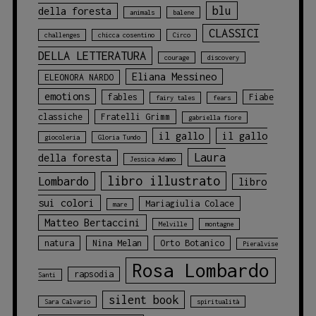
blu
della foresta
animals
balene
CLASSICI
challenges
chicca cosentino
Circo
DELLA LETTERATURA
courage
discovery
Eliana Messineo
ELEONORA NARDO
emotions
fables
Fiabe
fairy tales
fears
classiche
Fratelli Grimm
gabriella fiore
il gallo
il gallo
giocoleria
Gloria Tundo
Laura
della foresta
Jessica Adamo
libro illustrato
Lombardo
libro
sui colori
Mariagiulia Colace
mare
Matteo Bertaccini
Melville
montagne
natura
Nina Melan
Orto Botanico
Pieralvise
Rosa Lombardo
rapsodia
Santi
silent book
Sara Calvario
spiritualità