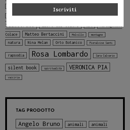
il gallo
il gallo della foresta
Gloria Tundo
libro
Laura Lombardo
Jessica Adamo
illustrato
libro sui colori
Mariagiulia
mare
Matteo Bertaccini
Colace
Melville
montagne
natura
Nina Melan
Orto Botanico
Pieralvise Santi
Rosa Lombardo
rapsodia
Sara Calvario
VERONICA PIA
silent book
spiritualità
vucciria
TAG PRODOTTO
Angelo Bruno
animali
animali