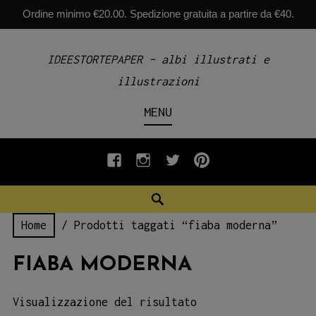
Ordine minimo €20.00. Spedizione gratuita a partire da €40.
Skip
IDEESTORTEPAPER – albi illustrati e
to
illustrazioni
content
MENU
fb
INSTAGRAM
twiter
pinterest
Search
Home
/ Prodotti taggati “fiaba moderna”
FIABA MODERNA
Visualizzazione del risultato