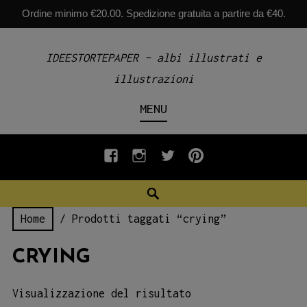
Ordine minimo €20.00. Spedizione gratuita a partire da €40.
Skip
IDEESTORTEPAPER – albi illustrati e
to
illustrazioni
content
MENU
fb
INSTAGRAM
twiter
pinterest
Search
Home
/ Prodotti taggati “crying”
CRYING
Visualizzazione del risultato