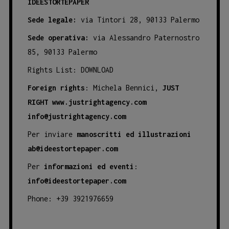
IDEESTORTEPAPER
Sede legale:
via Tintori 28, 90133 Palermo
Sede operativa:
via Alessandro Paternostro
85, 90133 Palermo
Rights List:
DOWNLOAD
Foreign rights
: Michela Bennici,
JUST
RIGHT
www.justrightagency.com
info@justrightagency.com
Per inviare
manoscritti ed illustrazioni
ab@ideestortepaper.com
Per
informazioni ed eventi
:
info@ideestortepaper.com
Phone: +39 3921976659