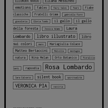
Eliana Messineo
ELEONORA NARDO
emotions
fables
Fiabe
fairy tales
fears
classiche
Fratelli Grimm
gabriella fiore
il gallo
il gallo
giocoleria
Gloria Tundo
Laura
della foresta
Jessica Adamo
libro illustrato
Lombardo
libro
sui colori
Mariagiulia Colace
mare
Matteo Bertaccini
Melville
montagne
natura
Nina Melan
Orto Botanico
Pieralvise
Rosa Lombardo
rapsodia
Santi
silent book
Sara Calvario
spiritualità
VERONICA PIA
vucciria