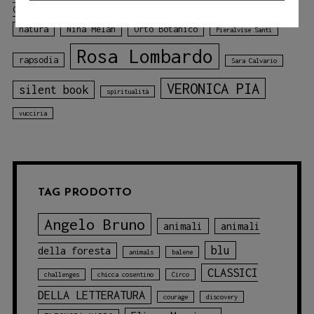
Matteo Bertaccini
Colace
Melville
montagne
natura
Nina Melan
Orto Botanico
Pieralvise Santi
Rosa Lombardo
rapsodia
Sara Calvario
VERONICA PIA
silent book
spiritualità
vucciria
TAG PRODOTTO
Angelo Bruno
animali
animali
blu
della foresta
animals
balene
CLASSICI
challenges
chicca cosentino
Circo
DELLA LETTERATURA
courage
discovery