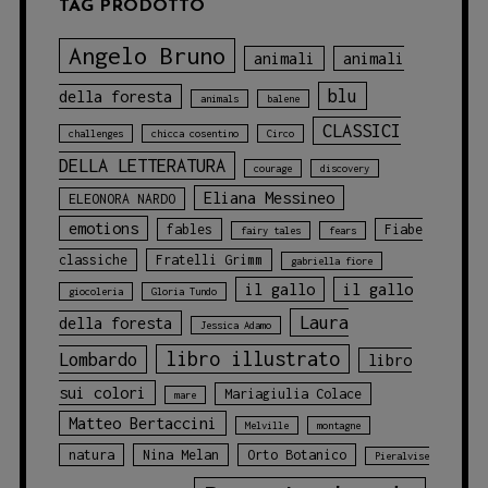
TAG PRODOTTO
Angelo Bruno
animali
animali
blu
della foresta
animals
balene
CLASSICI
challenges
chicca cosentino
Circo
DELLA LETTERATURA
courage
discovery
Eliana Messineo
ELEONORA NARDO
emotions
fables
Fiabe
fairy tales
fears
classiche
Fratelli Grimm
gabriella fiore
il gallo
il gallo
giocoleria
Gloria Tundo
Laura
della foresta
Jessica Adamo
libro illustrato
Lombardo
libro
sui colori
Mariagiulia Colace
mare
Matteo Bertaccini
Melville
montagne
natura
Nina Melan
Orto Botanico
Pieralvise