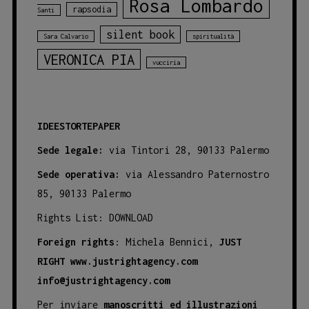
Rosa Lombardo
rapsodia
Santi
silent book
Sara Calvario
spiritualità
VERONICA PIA
vucciria
IDEESTORTEPAPER
Sede legale:
via Tintori 28, 90133 Palermo
Sede operativa:
via Alessandro Paternostro
85, 90133 Palermo
Rights List:
DOWNLOAD
Foreign rights
: Michela Bennici,
JUST
RIGHT
www.justrightagency.com
info@justrightagency.com
Per inviare
manoscritti ed illustrazioni