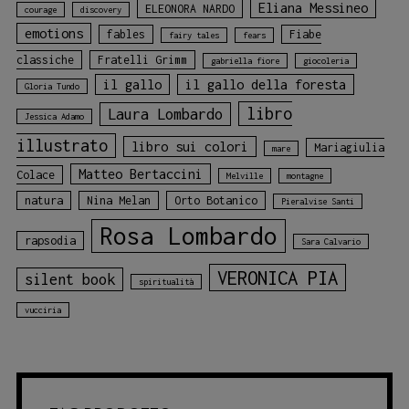
Eliana Messineo
ELEONORA NARDO
courage
discovery
emotions
fables
Fiabe
fairy tales
fears
classiche
Fratelli Grimm
gabriella fiore
giocoleria
il gallo
il gallo della foresta
Gloria Tundo
libro
Laura Lombardo
Jessica Adamo
illustrato
libro sui colori
Mariagiulia
mare
Matteo Bertaccini
Colace
Melville
montagne
natura
Nina Melan
Orto Botanico
Pieralvise Santi
Rosa Lombardo
rapsodia
Sara Calvario
VERONICA PIA
silent book
spiritualità
vucciria