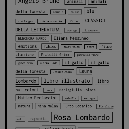
Angelo Bruno
animali
animali
blu
della foresta
animals
balene
CLASSICI
challenges
chicca cosentino
Circo
DELLA LETTERATURA
courage
discovery
Eliana Messineo
ELEONORA NARDO
emotions
fables
Fiabe
fairy tales
fears
classiche
Fratelli Grimm
gabriella fiore
il gallo
il gallo
giocoleria
Gloria Tundo
Laura
della foresta
Jessica Adamo
libro illustrato
Lombardo
libro
sui colori
Mariagiulia Colace
mare
Matteo Bertaccini
Melville
montagne
natura
Nina Melan
Orto Botanico
Pieralvise
Rosa Lombardo
rapsodia
Santi