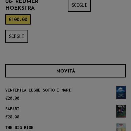
Questo
06- REDMER
prodotto
SCEGLI
prodotto
HOEKSTRA
prodotto
ha
€
100.00
più
Questo
SCEGLI
varianti.
prodotto
Le
ha
opzioni
più
possono
varianti.
NOVITÀ
essere
Le
scelte
opzioni
VENTIMILA LEGHE SOTTO I MARI
nella
possono
€
20.00
pagina
essere
SAFARI
del
scelte
€
20.00
prodotto
nella
THE BIG RIDE