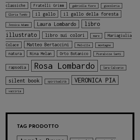
classiche
Fratelli Grimm
gabriella fiore
giocoleria
il gallo
il gallo della foresta
Gloria Tundo
libro
Laura Lombardo
Jessica Adamo
illustrato
libro sui colori
Mariagiulia
mare
Matteo Bertaccini
Colace
Melville
montagne
natura
Nina Melan
Orto Botanico
Pieralvise Santi
Rosa Lombardo
rapsodia
Sara Calvario
VERONICA PIA
silent book
spiritualità
vucciria
TAG PRODOTTO