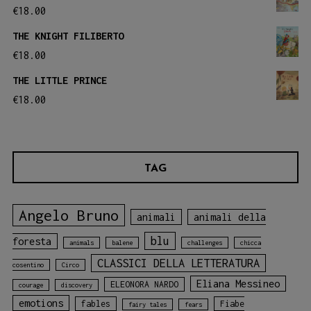
pagina
€
18.00
del
THE KNIGHT FILIBERTO
prodotto
€
18.00
THE LITTLE PRINCE
€
18.00
TAG
Angelo Bruno
animali
animali della
blu
foresta
animals
balene
challenges
chicca
CLASSICI DELLA LETTERATURA
cosentino
Circo
Eliana Messineo
ELEONORA NARDO
courage
discovery
emotions
fables
Fiabe
fairy tales
fears