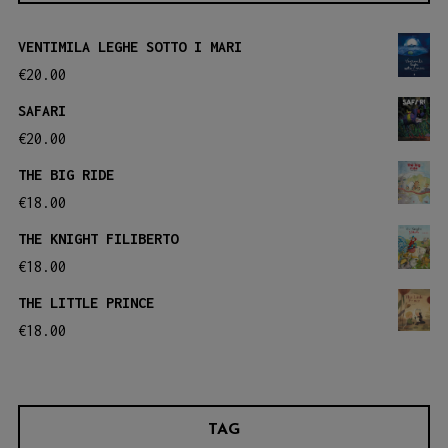
Le
opzioni
opzioni
VENTIMILA LEGHE SOTTO I MARI
possono
possono
€
20.00
essere
essere
SAFARI
scelte
scelte
€
20.00
nella
nella
THE BIG RIDE
pagina
pagina
€
18.00
del
del
THE KNIGHT FILIBERTO
prodotto
prodotto
€
18.00
THE LITTLE PRINCE
€
18.00
TAG