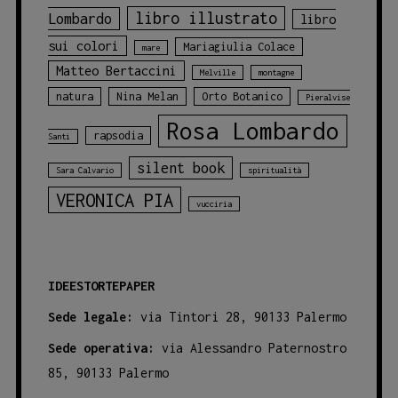
libro illustrato
Lombardo
libro
sui colori
Mariagiulia Colace
mare
Matteo Bertaccini
Melville
montagne
natura
Nina Melan
Orto Botanico
Pieralvise
Rosa Lombardo
rapsodia
Santi
silent book
Sara Calvario
spiritualità
VERONICA PIA
vucciria
IDEESTORTEPAPER
Sede legale:
via Tintori 28, 90133 Palermo
Sede operativa:
via Alessandro Paternostro
85, 90133 Palermo