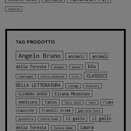
vucciria
TAG PRODOTTO
Angelo Bruno
animali
animali
blu
della foresta
animals
balene
CLASSICI
challenges
chicca cosentino
Circo
DELLA LETTERATURA
courage
discovery
Eliana Messineo
ELEONORA NARDO
emotions
fables
Fiabe
fairy tales
fears
classiche
Fratelli Grimm
gabriella fiore
il gallo
il gallo
giocoleria
Gloria Tundo
Laura
della foresta
Jessica Adamo