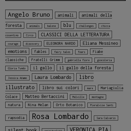
Angelo Bruno
animali
animali della
blu
foresta
animals
balene
challenges
chicca
CLASSICI DELLA LETTERATURA
cosentino
Circo
Eliana Messineo
ELEONORA NARDO
courage
discovery
emotions
fables
Fiabe
fairy tales
fears
classiche
Fratelli Grimm
gabriella fiore
giocoleria
il gallo
il gallo della foresta
Gloria Tundo
libro
Laura Lombardo
Jessica Adamo
illustrato
libro sui colori
Mariagiulia
mare
Matteo Bertaccini
Colace
Melville
montagne
natura
Nina Melan
Orto Botanico
Pieralvise Santi
Rosa Lombardo
rapsodia
Sara Calvario
VERONICA PIA
silent book
spiritualità