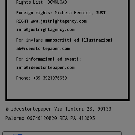
Rights List:
DOWNLOAD
Foreign rights
: Michela Bennici,
JUST
RIGHT
www.justrightagency.com
info@justrightagency.com
Per inviare
manoscritti ed illustrazioni
ab@ideestortepaper.com
Per
informazioni ed eventi
:
info@ideestortepaper.com
Phone: +39 3921976659
©
ideestortepaper Via Tintori 28, 90133
Palermo 06746120820 REA PA-413095