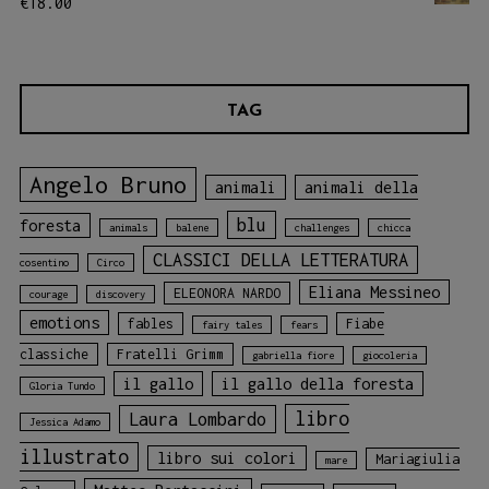
€
18.00
TAG
Angelo Bruno
animali
animali della
blu
foresta
animals
balene
challenges
chicca
CLASSICI DELLA LETTERATURA
cosentino
Circo
Eliana Messineo
ELEONORA NARDO
courage
discovery
emotions
fables
Fiabe
fairy tales
fears
classiche
Fratelli Grimm
gabriella fiore
giocoleria
il gallo
il gallo della foresta
Gloria Tundo
libro
Laura Lombardo
Jessica Adamo
illustrato
libro sui colori
Mariagiulia
mare