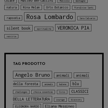
Matteo Bertaccini
Colace
Melville
montagne
natura
Nina Melan
Orto Botanico
Pieralvise Santi
Rosa Lombardo
rapsodia
Sara Calvario
VERONICA PIA
silent book
spiritualità
vucciria
TAG PRODOTTO
Angelo Bruno
animali
animali
blu
della foresta
animals
balene
CLASSICI
challenges
chicca cosentino
Circo
DELLA LETTERATURA
courage
discovery
Eliana Messineo
ELEONORA NARDO