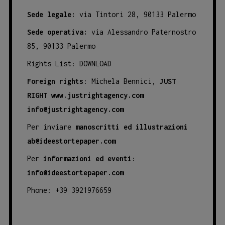
Sede legale:
via Tintori 28, 90133 Palermo
Sede operativa:
via Alessandro Paternostro
85, 90133 Palermo
Rights List:
DOWNLOAD
Foreign rights
: Michela Bennici,
JUST
RIGHT
www.justrightagency.com
info@justrightagency.com
Per inviare
manoscritti ed illustrazioni
ab@ideestortepaper.com
Per
informazioni ed eventi
:
info@ideestortepaper.com
Phone: +39 3921976659