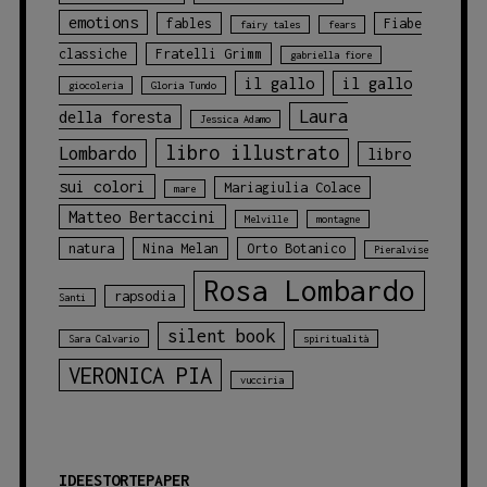
emotions
fables
Fiabe
fairy tales
fears
classiche
Fratelli Grimm
gabriella fiore
il gallo
il gallo
giocoleria
Gloria Tundo
Laura
della foresta
Jessica Adamo
libro illustrato
Lombardo
libro
sui colori
Mariagiulia Colace
mare
Matteo Bertaccini
Melville
montagne
natura
Nina Melan
Orto Botanico
Pieralvise
Rosa Lombardo
rapsodia
Santi
silent book
Sara Calvario
spiritualità
VERONICA PIA
vucciria
IDEESTORTEPAPER