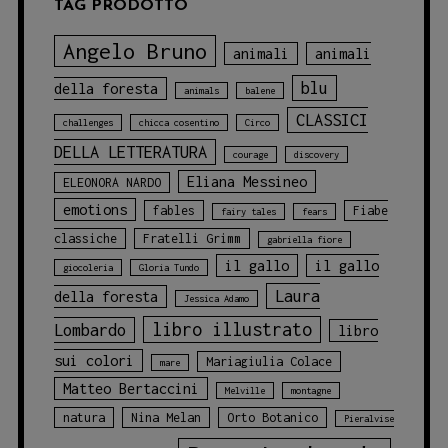
TAG PRODOTTO
Angelo Bruno
animali
animali
blu
della foresta
animals
balene
CLASSICI
challenges
chicca cosentino
Circo
DELLA LETTERATURA
courage
discovery
Eliana Messineo
ELEONORA NARDO
emotions
fables
Fiabe
fairy tales
fears
classiche
Fratelli Grimm
gabriella fiore
il gallo
il gallo
giocoleria
Gloria Tundo
Laura
della foresta
Jessica Adamo
libro illustrato
Lombardo
libro
sui colori
Mariagiulia Colace
mare
Matteo Bertaccini
Melville
montagne
natura
Nina Melan
Orto Botanico
Pieralvise