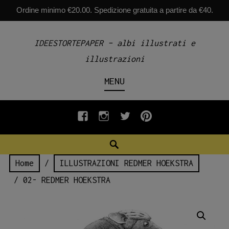
Ordine minimo €20.00. Spedizione gratuita a partire da €40.
Skip
IDEESTORTEPAPER – albi illustrati e
to
illustrazioni
content
MENU
fb
INSTAGRAM
twiter
pinterest
Search
Home
/
ILLUSTRAZIONI REDMER HOEKSTRA
/ 02- REDMER HOEKSTRA