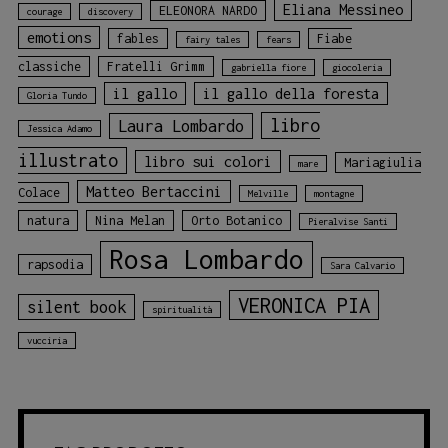
Eliana Messineo
ELEONORA NARDO
courage
discovery
emotions
fables
Fiabe
fairy tales
fears
classiche
Fratelli Grimm
gabriella fiore
giocoleria
il gallo
il gallo della foresta
Gloria Tundo
libro
Laura Lombardo
Jessica Adamo
illustrato
libro sui colori
Mariagiulia
mare
Matteo Bertaccini
Colace
Melville
montagne
natura
Nina Melan
Orto Botanico
Pieralvise Santi
Rosa Lombardo
rapsodia
Sara Calvario
VERONICA PIA
silent book
spiritualità
vucciria