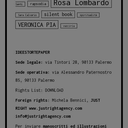
Rosa Lombardo
rapsodia
Santi
silent book
Sara Calvario
spiritualità
VERONICA PIA
vucciria
IDEESTORTEPAPER
Sede legale:
via Tintori 28, 90133 Palermo
Sede operativa:
via Alessandro Paternostro
85, 90133 Palermo
Rights List:
DOWNLOAD
Foreign rights
: Michela Bennici,
JUST
RIGHT
www.justrightagency.com
info@justrightagency.com
Per inviare
manoscritti ed illustrazioni