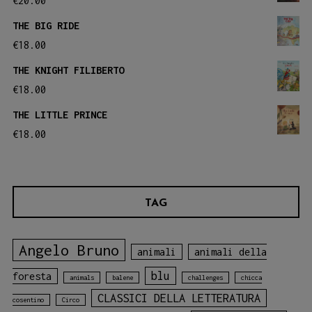
€
20.00
nella
pagina
THE BIG RIDE
pagina
del
€
18.00
del
prodotto
THE KNIGHT FILIBERTO
prodotto
€
18.00
THE LITTLE PRINCE
€
18.00
TAG
Angelo Bruno
animali
animali della
blu
foresta
animals
balene
challenges
chicca
CLASSICI DELLA LETTERATURA
cosentino
Circo