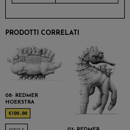
PRODOTTI CORRELATI
08- REDMER
HOEKSTRA
€
100.00
Questo
07- REDMER