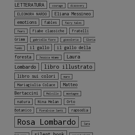
LETTERATURA
courage
discovery
Eliana Messineo
ELEONORA NARDO
emotions
fables
fairy tales
Fiabe classiche
Fratelli
fears
Grimm
gabriella fiore
giocoleria
Gloria
il gallo
il gallo della
Tundo
Laura
foresta
Jessica Adamo
libro illustrato
Lombardo
libro sui colori
mare
Matteo
Mariagiulia Colace
Bertaccini
Melville
montagne
natura
Nina Melan
Orto
Botanico
rapsodia
Pieralvise Santi
Rosa Lombardo
Sara
silent book