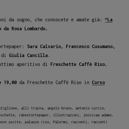
oni da sogno, che conoscete e amate già:
“La
o da Rosa Lombardo.
tortepaper:
Sara Calvario, Francesco Cusumano,
 di
Giulia Cancilla
.
 ottimo aperitivo di
Freschette Caffè Riso.
e 19,00
da Freschette Caffè Riso in
Corso
stiglione
,
alli traina
,
angelo bruno
,
antonio curcio
,
eschette
,
ideestortepaper
,
illustrazioni
,
jessicaa adamo
,
uove uscite
,
palazzo riso
,
Palermo
,
racconti
,
racconti