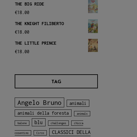
THE BIG RIDE
€
18.00
THE KNIGHT FILIBERTO
€
18.00
THE LITTLE PRINCE
€
18.00
TAG
Angelo Bruno
animali
animali della foresta
animals
blu
balene
challenges
chicca
CLASSICI DELLA
cosentino
Circo