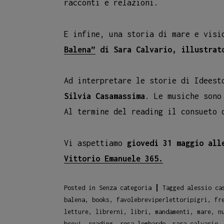
racconti e relazioni.
E infine, una storia di mare e visi
Balena”
di Sara Calvario, illustrat
Ad interpretare le storie di Idees
Silvia Casamassima
. Le musiche sono
Al termine del reading il consueto
Vi aspettiamo
giovedi 31 maggio all
Vittorio Emanuele 365.
Posted in
Senza categoria
Tagged
alessio ca
balena
,
books
,
favolebreviperlettoripigri
,
fr
letture
,
librerni
,
libri
,
mandamenti
,
mare
,
n
brevi
,
reading
,
rosa lombardo
,
sara calvario