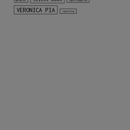
Calvario
spiritualità
VERONICA PIA
vucciria