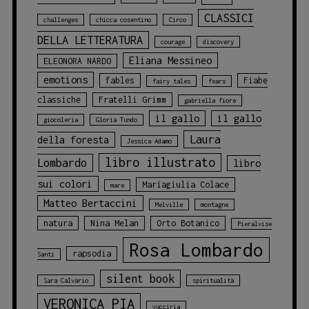
CLASSICI
challenges
chicca cosentino
Circo
DELLA LETTERATURA
courage
discovery
Eliana Messineo
ELEONORA NARDO
emotions
fables
Fiabe
fairy tales
fears
classiche
Fratelli Grimm
gabriella fiore
il gallo
il gallo
giocoleria
Gloria Tundo
Laura
della foresta
Jessica Adamo
libro illustrato
Lombardo
libro
sui colori
Mariagiulia Colace
mare
Matteo Bertaccini
Melville
montagne
natura
Nina Melan
Orto Botanico
Pieralvise
Rosa Lombardo
rapsodia
Santi
silent book
Sara Calvario
spiritualità
VERONICA PIA
vucciria