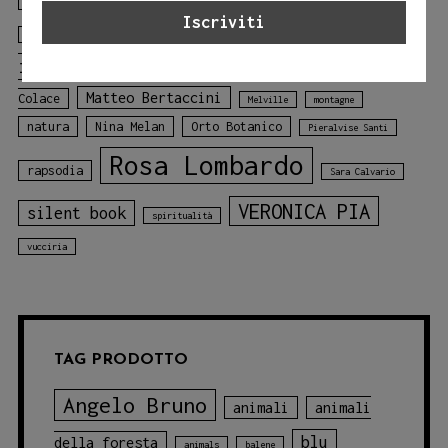
Gloria Tundo
libro
Laura Lombardo
Jessica Adamo
illustrato
libro sui colori
Mariagiulia
mare
Matteo Bertaccini
Colace
Melville
montagne
natura
Nina Melan
Orto Botanico
Pieralvise Santi
Rosa Lombardo
rapsodia
Sara Calvario
VERONICA PIA
silent book
spiritualità
vucciria
TAG PRODOTTO
Angelo Bruno
animali
animali
blu
della foresta
animals
balene