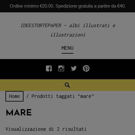
Ordine minimo €20.00. Spedizione gratuita a partire da €40.
Skip
IDEESTORTEPAPER – albi illustrati e
to
illustrazioni
content
MENU
fb
INSTAGRAM
twiter
pinterest
Search
Home
/ Prodotti taggati “mare”
MARE
Visualizzazione di 2 risultati