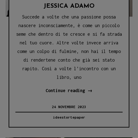
JESSICA ADAMO
Succede a volte che una passione possa
nascere inconsciamente, è come un piccolo
seme che dentro di te cresce e si fa strada
nel tuo cuore. Altre volte invece arriva
come un colpo di fulmine, non hai il tempo
di rendertene conto che già sei stato
rapito. Così a volte l’incontro con un
libro, uno
LA
Continue reading
→
MIA
24 NOVEMBRE 2023
CASA
È
ideestortepaper
UN
CIRCO