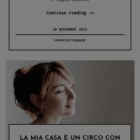
SIGNOR
Continue reading
→
MARE,
28 NOVEMBRE 2023
IL
NUOVO
ideestortepaper
ALBO
DI
ANDRÉ
CARRILHO
IN
LIBRERIA
LA MIA CASA È UN CIRCO CON