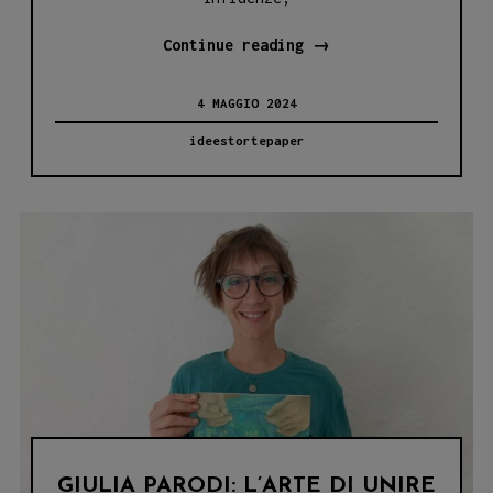
Navigando
Continue reading
→
tra
4 MAGGIO 2024
Racconti
e
ideestortepaper
Disegni:
Il
Mondo
Creativo
di
Gioacchino
Lonobile,
Autore
di
‘Mimmo
il
GIULIA PARODI: L’ARTE DI UNIRE