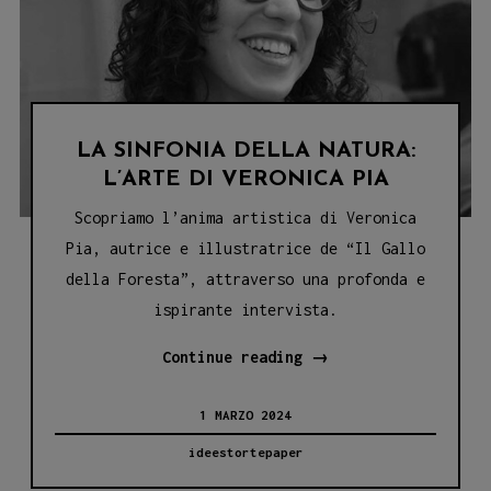
LA SINFONIA DELLA NATURA:
L’ARTE DI VERONICA PIA
Scopriamo l’anima artistica di Veronica
Pia, autrice e illustratrice de “Il Gallo
della Foresta”, attraverso una profonda e
ispirante intervista.
LA
Continue reading
→
SINFONIA
1 MARZO 2024
DELLA
NATURA:
ideestortepaper
L’ARTE