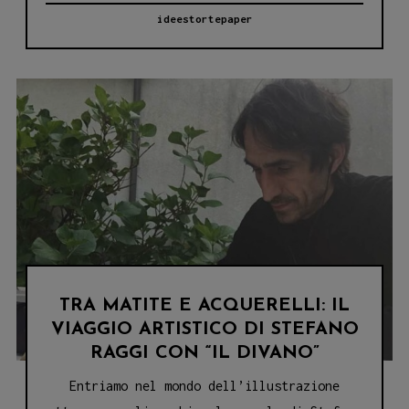
di
ideestortepaper
“Il
Divano”:
Un’intervista
con
Carlotta
Lo
Galbo
TRA MATITE E ACQUERELLI: IL
VIAGGIO ARTISTICO DI STEFANO
RAGGI CON “IL DIVANO”
Entriamo nel mondo dell’illustrazione