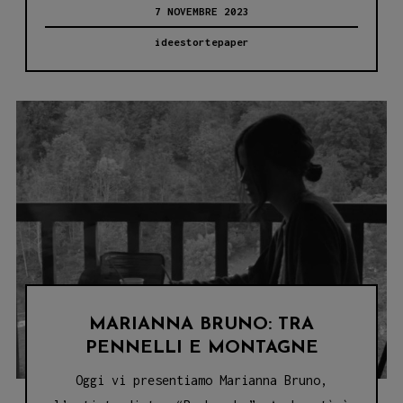
7 NOVEMBRE 2023
L’ILLUSTRATRICE
DELL’ALBO
ideestortepaper
“CHEESE”:
UN’AVVENTURA
DA
NON
PERDERE!
MARIANNA BRUNO: TRA
PENNELLI E MONTAGNE
Oggi vi presentiamo Marianna Bruno,