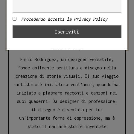
Procedendo accetti la Privacy Policy
ENRIC RODRIGUEZ: L’ARTISTA
CHE DÀ VITA ALLE STORIE CON
IMMAGINI
Enric Rodriguez, un designer versatile,
fonde abilmente scrittura e disegno nella
creazione di storie visuali. Il suo viaggio
artistico è iniziato a vent’anni, quando ha
iniziato a plasmare racconti e canzoni nei
suoi quaderni. Da designer di professione,
il disegno è diventato per lui
un’importante forma di espressione, ma è
stato il narrare storie inventate