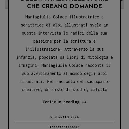
CHE CREANO DOMANDE
Mariagiulia Colace illustratrice e
scrittrice di albi illustrati svela in
questa intervista le radici della sua
passione per la scrittura e
l’illustrazione. Attraverso la sua
infanzia, popolata da libri di mitologia e
immagini, Mariagiulia Colace racconta il
suo avvicinamento al mondo degli albi
illustrati. Nel racconto del suo spazio
creativo, un misto di studio, salotto
MARIAGIULIA
Continue reading
→
COLACE:
5 GENNAIO 2024
DAI
LIBRI
ideestortepaper