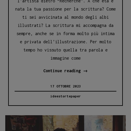
l’artista dietro “Recherche”. A che età è
nata la tua passione per la scrittura? Come
ti sei avvicinata al mondo degli albi
illustrati? La scrittura mi accompagna da
sempre, anche se in forma molto più intima
e privata dell’illustrazione. Per molto
tempo ho vissuto quella tra parola e
immagine come
MARIANNA
Continue reading
→
BRUNO:
17 OTTOBRE 2023
TRA
PENNELLI
ideestortepaper
E
MONTAGNE