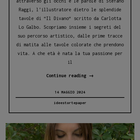
attraverso gli occhi e le parole di Stefano
Raggi, l’illustratore dietro le splendide
tavole di “Il Divano“ scritto da Carlotta
Lo Galbo. Scopriamo insieme i segreti del
suo percorso artistico, dalle prime tracce
di matita alle tavole colorate che prendono
vita. A che età è nata la tua passione per
il
Tra
Continue reading
→
Matite
14 MAGGIO 2024
e
Acquerelli:
ideestortepaper
Il
Viaggio
Artistico
di