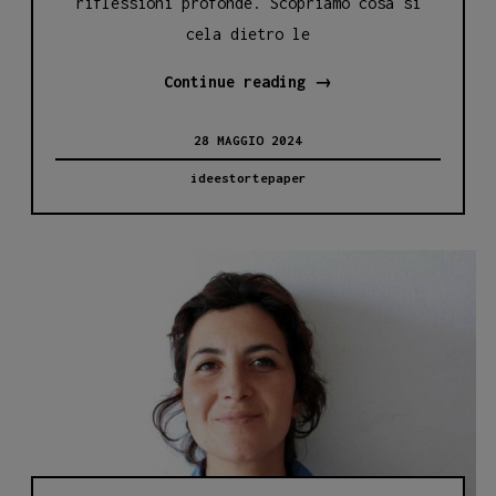
riflessioni profonde. Scopriamo cosa si
cela dietro le
“L’ennesimo
Continue reading
→
Cappuccetto
28 MAGGIO 2024
Rosso”:
Alice
ideestortepaper
Marinelli
e
il
Fascino
delle
Favole