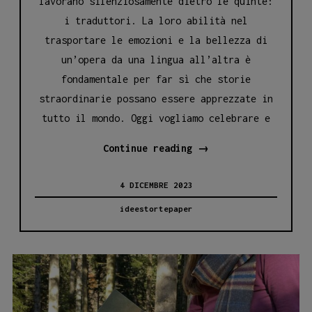
lavorano silenziosamente dietro le quinte:
i traduttori. La loro abilità nel
trasportare le emozioni e la bellezza di
un’opera da una lingua all’altra è
fondamentale per far sì che storie
straordinarie possano essere apprezzate in
tutto il mondo. Oggi vogliamo celebrare e
IL
Continue reading
→
RUOLO
4 DICEMBRE 2023
INESTIMABILE
DEI
ideestortepaper
TRADUTTORI
NEGLI
ALBI
ILLUSTRATI