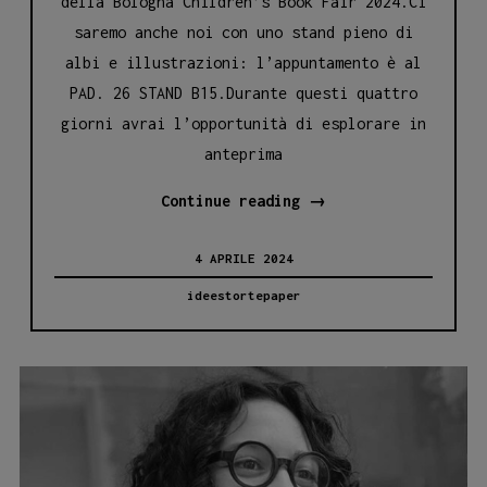
della Bologna Children’s Book Fair 2024.Ci
saremo anche noi con uno stand pieno di
albi e illustrazioni: l’appuntamento è al
PAD. 26 STAND B15.Durante questi quattro
giorni avrai l’opportunità di esplorare in
anteprima
Bologna
Continue reading
→
Children’s
4 APRILE 2024
Book
Fair
ideestortepaper
2024