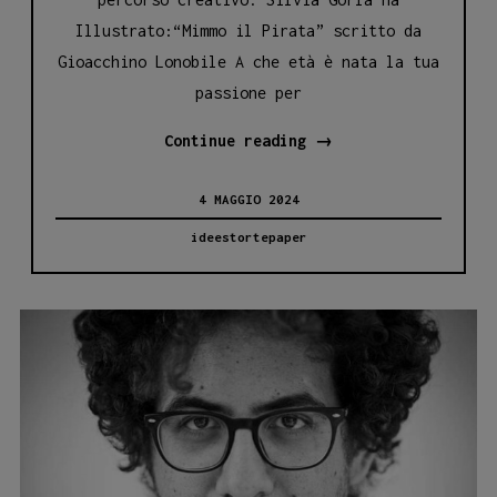
Illustrato:“Mimmo il Pirata” scritto da
Gioacchino Lonobile A che età è nata la tua
passione per
Esplorando
Continue reading
→
il
4 MAGGIO 2024
Mondo
di
ideestortepaper
“Mimmo
il
Pirata”:
Intervista
con
l’Illustratrice
Silvia
Gorla