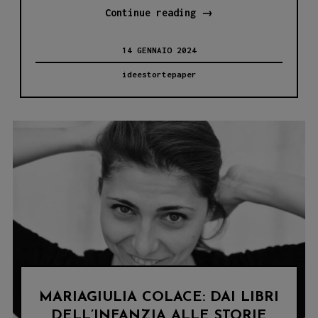
ENRIC
Continue reading
→
RODRIGUEZ:
14 GENNAIO 2024
L’ARTISTA
CHE
ideestortepaper
DÀ
VITA
ALLE
STORIE
CON
IMMAGINI
MARIAGIULIA COLACE: DAI LIBRI
DELL’INFANZIA ALLE STORIE