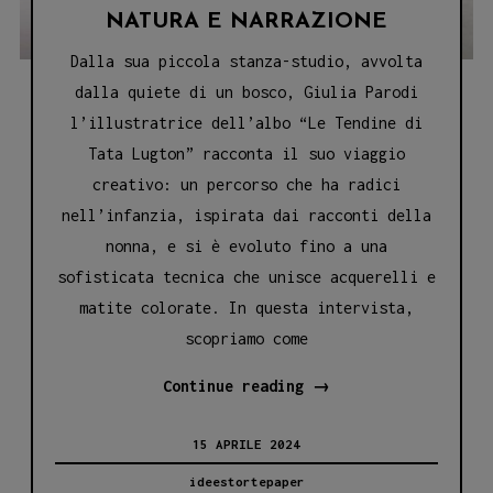
Pirata’
NATURA E NARRAZIONE
Dalla sua piccola stanza-studio, avvolta
dalla quiete di un bosco, Giulia Parodi
l’illustratrice dell’albo “Le Tendine di
Tata Lugton” racconta il suo viaggio
creativo: un percorso che ha radici
nell’infanzia, ispirata dai racconti della
nonna, e si è evoluto fino a una
sofisticata tecnica che unisce acquerelli e
matite colorate. In questa intervista,
scopriamo come
GIULIA
Continue reading
→
PARODI:
15 APRILE 2024
L’ARTE
DI
ideestortepaper