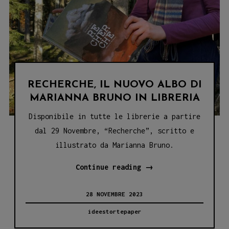
RECHERCHE, IL NUOVO ALBO DI
MARIANNA BRUNO IN LIBRERIA
Disponibile in tutte le librerie a partire
dal 29 Novembre, “Recherche”, scritto e
illustrato da Marianna Bruno.
RECHERCHE,
Continue reading
→
IL
28 NOVEMBRE 2023
NUOVO
ALBO
ideestortepaper
DI