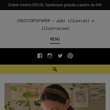
Ordine minimo €20.00. Spedizione gratuita a partire da €40.
Skip
IDEESTORTEPAPER – albi illustrati e
to
illustrazioni
content
MENU
fb
INSTAGRAM
twiter
pinterest
Search