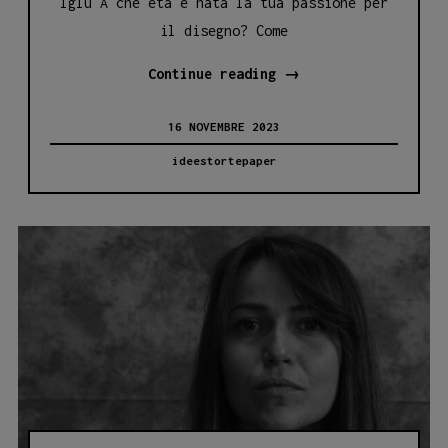
Iglù A che età è nata la tua passione per
il disegno? Come
IL
Continue reading
→
MONDO
16 NOVEMBRE 2023
DI
NINA
ideestortepaper
MELAN