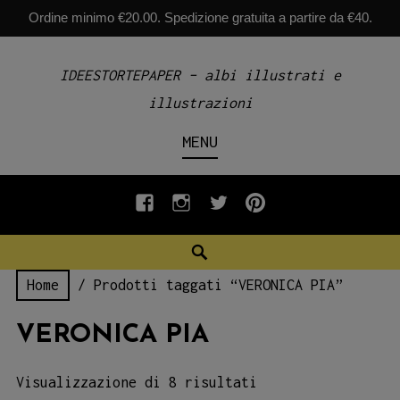
Ordine minimo €20.00. Spedizione gratuita a partire da €40.
Skip
IDEESTORTEPAPER – albi illustrati e
to
illustrazioni
content
MENU
fb
INSTAGRAM
twiter
pinterest
Search
Home
/ Prodotti taggati “VERONICA PIA”
VERONICA PIA
Visualizzazione di 8 risultati