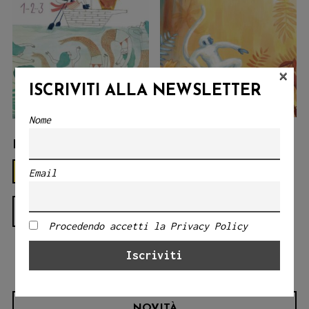
×
ISCRIVITI ALLA NEWSLETTER
Nome
THE FOREST
PETER THE PIRATE
ROOSTER
€
18.00
Email
€
18.00
LEGGI TUTTO
LEGGI TUTTO
Procedendo accetti la Privacy Policy
NOVITÀ