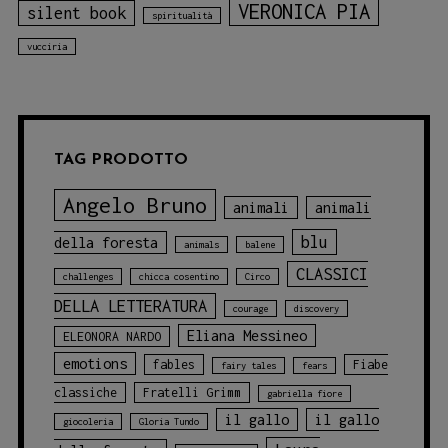
VERONICA PIA
silent book
spiritualità
vucciria
TAG PRODOTTO
Angelo Bruno
animali
animali
blu
della foresta
animals
balene
CLASSICI
challenges
chicca cosentino
Circo
DELLA LETTERATURA
courage
discovery
Eliana Messineo
ELEONORA NARDO
emotions
fables
Fiabe
fairy tales
fears
classiche
Fratelli Grimm
gabriella fiore
il gallo
il gallo
giocoleria
Gloria Tundo