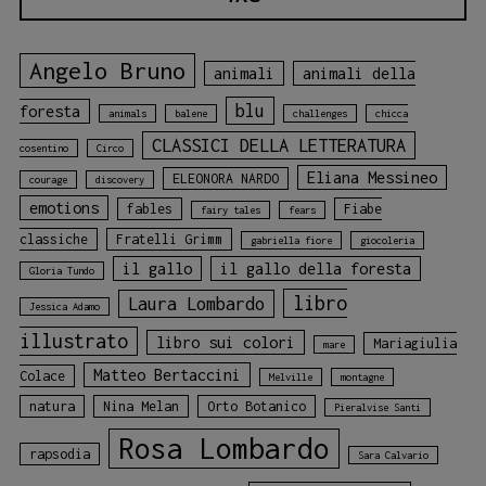
Angelo Bruno
animali
animali della
blu
foresta
animals
balene
challenges
chicca
CLASSICI DELLA LETTERATURA
cosentino
Circo
Eliana Messineo
ELEONORA NARDO
courage
discovery
emotions
fables
Fiabe
fairy tales
fears
classiche
Fratelli Grimm
gabriella fiore
giocoleria
il gallo
il gallo della foresta
Gloria Tundo
libro
Laura Lombardo
Jessica Adamo
illustrato
libro sui colori
Mariagiulia
mare
Matteo Bertaccini
Colace
Melville
montagne
natura
Nina Melan
Orto Botanico
Pieralvise Santi
Rosa Lombardo
rapsodia
Sara Calvario