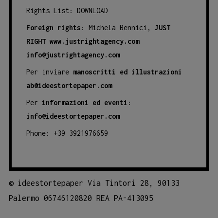
Rights List:
DOWNLOAD
Foreign rights
: Michela Bennici,
JUST
RIGHT
www.justrightagency.com
info@justrightagency.com
Per inviare
manoscritti ed illustrazioni
ab@ideestortepaper.com
Per
informazioni ed eventi
:
info@ideestortepaper.com
Phone: +39 3921976659
©
ideestortepaper Via Tintori 28, 90133
Palermo 06746120820 REA PA-413095