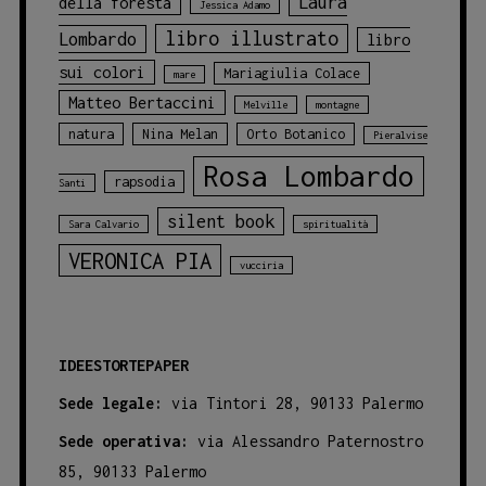
Laura
della foresta
Jessica Adamo
libro illustrato
Lombardo
libro
sui colori
Mariagiulia Colace
mare
Matteo Bertaccini
Melville
montagne
natura
Nina Melan
Orto Botanico
Pieralvise
Rosa Lombardo
rapsodia
Santi
silent book
Sara Calvario
spiritualità
VERONICA PIA
vucciria
IDEESTORTEPAPER
Sede legale:
via Tintori 28, 90133 Palermo
Sede operativa:
via Alessandro Paternostro
85, 90133 Palermo