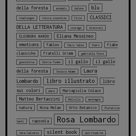
blu
della foresta
animals
balene
CLASSICI
challenges
chicca cosentino
Circo
DELLA LETTERATURA
courage
discovery
Eliana Messineo
ELEONORA NARDO
emotions
fables
Fiabe
fairy tales
fears
classiche
Fratelli Grimm
gabriella fiore
il gallo
il gallo
giocoleria
Gloria Tundo
Laura
della foresta
Jessica Adamo
libro illustrato
Lombardo
libro
sui colori
Mariagiulia Colace
mare
Matteo Bertaccini
Melville
montagne
natura
Nina Melan
Orto Botanico
Pieralvise
Rosa Lombardo
rapsodia
Santi
silent book
Sara Calvario
spiritualità