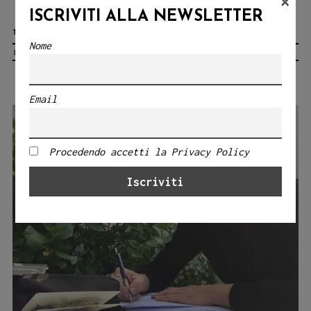
×
quinte
ISCRIVITI ALLA NEWSLETTER
14 MAGGIO 2024
di
Nome
ideestortepaper
“Il
Divano”:
Un’intervista
Email
con
Carlotta
Procedendo accetti la Privacy Policy
Lo
Galbo