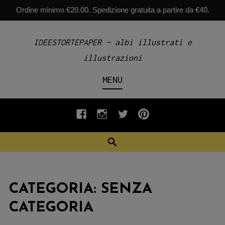
Ordine minimo €20.00. Spedizione gratuita a partire da €40.
Skip
IDEESTORTEPAPER – albi illustrati e
to
illustrazioni
content
MENU
fb
INSTAGRAM
twiter
pinterest
Search
CATEGORIA:
SENZA
CATEGORIA