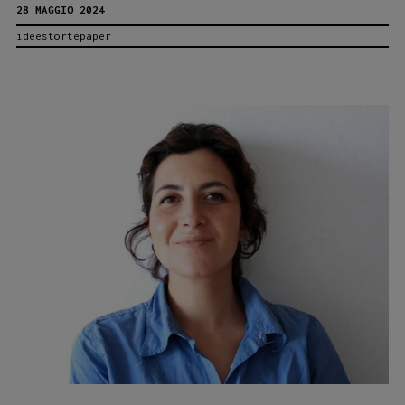
28 MAGGIO 2024
Alice
ideestortepaper
Marinelli
e
il
Fascino
delle
Favole