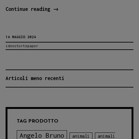
Tra
Continue reading
→
Matite
e
14 MAGGIO 2024
Acquerelli:
ideestortepaper
Il
Viaggio
Artistico
di
NAVIGAZIONE
Articoli meno recenti
Stefano
ARTICOLI
Raggi
con
“Il
TAG PRODOTTO
Divano”
Angelo Bruno
animali
animali