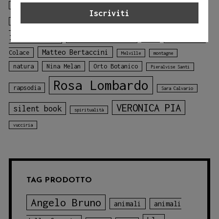
il gallo
il gallo della foresta
Gloria Tundo
libro
Laura Lombardo
Jessica Adamo
illustrato
libro sui colori
Mariagiulia
mare
Matteo Bertaccini
Colace
Melville
montagne
natura
Nina Melan
Orto Botanico
Pieralvise Santi
Rosa Lombardo
rapsodia
Sara Calvario
VERONICA PIA
silent book
spiritualità
vucciria
TAG PRODOTTO
Angelo Bruno
animali
animali