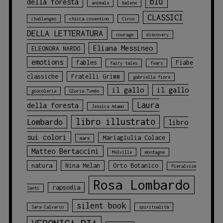
blu
della foresta
animals
balene
CLASSICI
challenges
chicca cosentino
Circo
DELLA LETTERATURA
courage
discovery
Eliana Messineo
ELEONORA NARDO
emotions
fables
Fiabe
fairy tales
fears
classiche
Fratelli Grimm
gabriella fiore
il gallo
il gallo
giocoleria
Gloria Tundo
Laura
della foresta
Jessica Adamo
libro illustrato
Lombardo
libro
sui colori
Mariagiulia Colace
mare
Matteo Bertaccini
Melville
montagne
natura
Nina Melan
Orto Botanico
Pieralvise
Rosa Lombardo
rapsodia
Santi
silent book
Sara Calvario
spiritualità