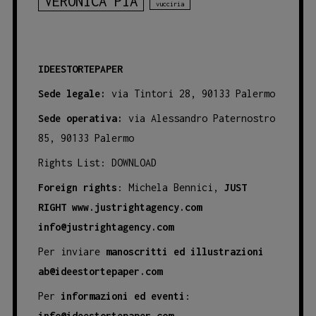
VERONICA PIA
vucciria
IDEESTORTEPAPER
Sede legale:
via Tintori 28, 90133 Palermo
Sede operativa:
via Alessandro Paternostro
85, 90133 Palermo
Rights List:
DOWNLOAD
Foreign rights
: Michela Bennici,
JUST
RIGHT
www.justrightagency.com
info@justrightagency.com
Per inviare
manoscritti ed illustrazioni
ab@ideestortepaper.com
Per
informazioni ed eventi
:
info@ideestortepaper.com