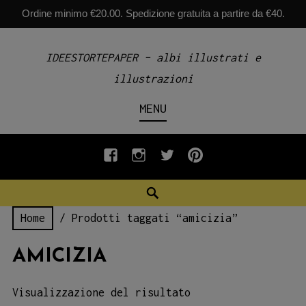
Ordine minimo €20.00. Spedizione gratuita a partire da €40.
Skip
IDEESTORTEPAPER – albi illustrati e
to
illustrazioni
content
MENU
fb
INSTAGRAM
twiter
pinterest
Search
Home
/ Prodotti taggati “amicizia”
AMICIZIA
Visualizzazione del risultato