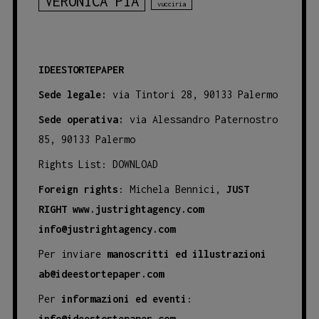
VERONICA PIA
vucciria
IDEESTORTEPAPER
Sede legale:
via Tintori 28, 90133 Palermo
Sede operativa:
via Alessandro Paternostro
85, 90133 Palermo
Rights List:
DOWNLOAD
Foreign rights
: Michela Bennici,
JUST
RIGHT
www.justrightagency.com
info@justrightagency.com
Per inviare
manoscritti ed illustrazioni
ab@ideestortepaper.com
Per
informazioni ed eventi
:
info@ideestortepaper.com