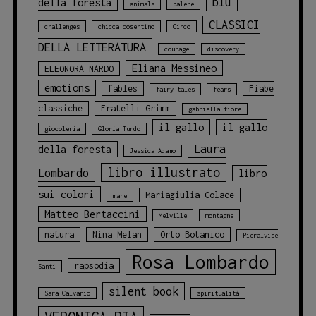
blu
della foresta
animals
balene
CLASSICI
challenges
chicca cosentino
Circo
DELLA LETTERATURA
courage
discovery
Eliana Messineo
ELEONORA NARDO
emotions
fables
Fiabe
fairy tales
fears
classiche
Fratelli Grimm
gabriella fiore
il gallo
il gallo
giocoleria
Gloria Tundo
Laura
della foresta
Jessica Adamo
libro illustrato
Lombardo
libro
sui colori
Mariagiulia Colace
mare
Matteo Bertaccini
Melville
montagne
natura
Nina Melan
Orto Botanico
Pieralvise
Rosa Lombardo
rapsodia
Santi
silent book
Sara Calvario
spiritualità