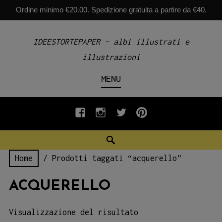
Ordine minimo €20.00. Spedizione gratuita a partire da €40.
Skip
IDEESTORTEPAPER – albi illustrati e
to
illustrazioni
content
MENU
fb
INSTAGRAM
twiter
pinterest
Search
Home
/ Prodotti taggati “acquerello”
ACQUERELLO
Visualizzazione del risultato