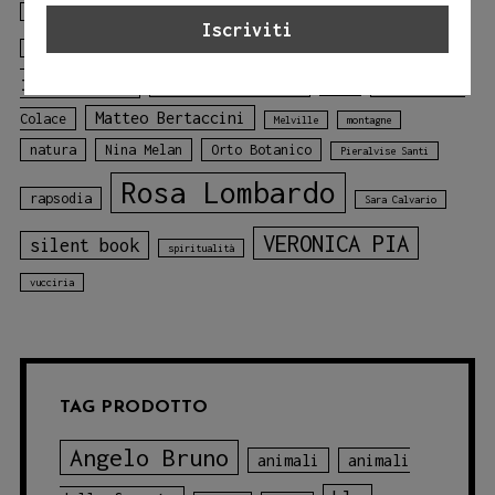
il gallo
il gallo della foresta
Gloria Tundo
libro
Laura Lombardo
Jessica Adamo
illustrato
libro sui colori
Mariagiulia
mare
Matteo Bertaccini
Colace
Melville
montagne
natura
Nina Melan
Orto Botanico
Pieralvise Santi
Rosa Lombardo
rapsodia
Sara Calvario
VERONICA PIA
silent book
spiritualità
vucciria
TAG PRODOTTO
Angelo Bruno
animali
animali