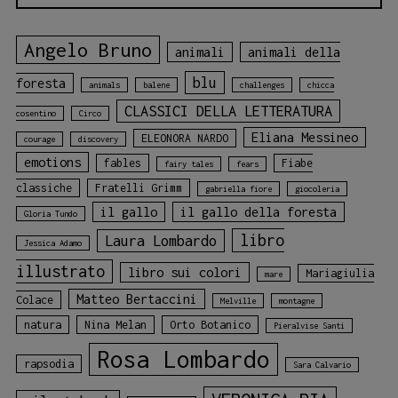
Angelo Bruno
animali
animali della
blu
foresta
animals
balene
challenges
chicca
CLASSICI DELLA LETTERATURA
cosentino
Circo
Eliana Messineo
ELEONORA NARDO
courage
discovery
emotions
fables
Fiabe
fairy tales
fears
classiche
Fratelli Grimm
gabriella fiore
giocoleria
il gallo
il gallo della foresta
Gloria Tundo
libro
Laura Lombardo
Jessica Adamo
illustrato
libro sui colori
Mariagiulia
mare
Matteo Bertaccini
Colace
Melville
montagne
natura
Nina Melan
Orto Botanico
Pieralvise Santi
Rosa Lombardo
rapsodia
Sara Calvario