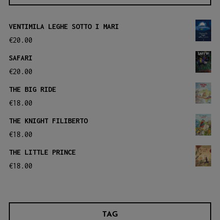
Le
Le
opzioni
opzioni
VENTIMILA LEGHE SOTTO I MARI
possono
possono
€
20.00
essere
essere
SAFARI
scelte
scelte
€
20.00
nella
nella
THE BIG RIDE
pagina
pagina
€
18.00
del
del
THE KNIGHT FILIBERTO
prodotto
prodotto
€
18.00
THE LITTLE PRINCE
€
18.00
TAG