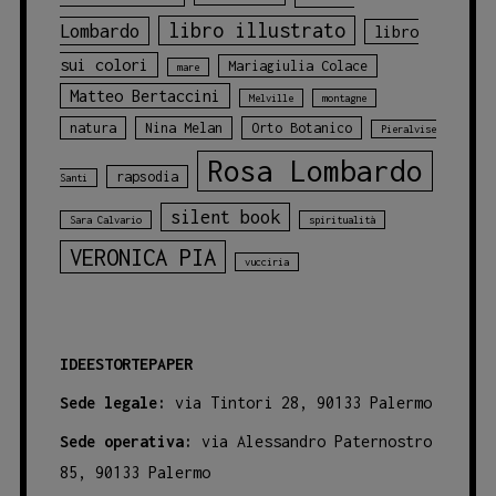
libro illustrato
Lombardo
libro
sui colori
Mariagiulia Colace
mare
Matteo Bertaccini
Melville
montagne
natura
Nina Melan
Orto Botanico
Pieralvise
Rosa Lombardo
rapsodia
Santi
silent book
Sara Calvario
spiritualità
VERONICA PIA
vucciria
IDEESTORTEPAPER
Sede legale:
via Tintori 28, 90133 Palermo
Sede operativa:
via Alessandro Paternostro
85, 90133 Palermo