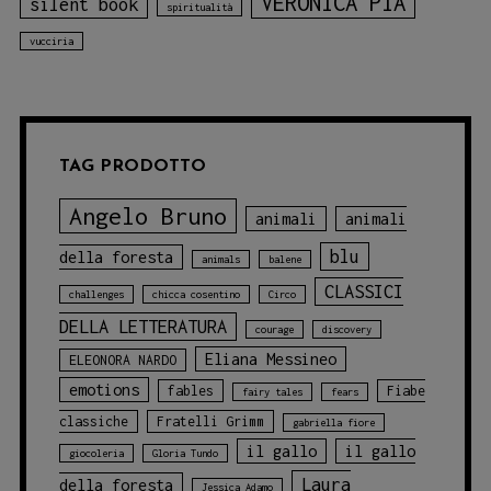
VERONICA PIA
silent book
spiritualità
vucciria
TAG PRODOTTO
Angelo Bruno
animali
animali
blu
della foresta
animals
balene
CLASSICI
challenges
chicca cosentino
Circo
DELLA LETTERATURA
courage
discovery
Eliana Messineo
ELEONORA NARDO
emotions
fables
Fiabe
fairy tales
fears
classiche
Fratelli Grimm
gabriella fiore
il gallo
il gallo
giocoleria
Gloria Tundo
Laura
della foresta
Jessica Adamo