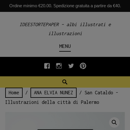
Ordine minimo €20.00. Spedizione gratuita a partire da €40.
Skip
IDEESTORTEPAPER – albi illustrati e
to
illustrazioni
content
MENU
fb
INSTAGRAM
twiter
pinterest
Search
Home
/
ANA ELVIA NUNEZ
/ San Cataldo –
Illustrazioni della città di Palermo