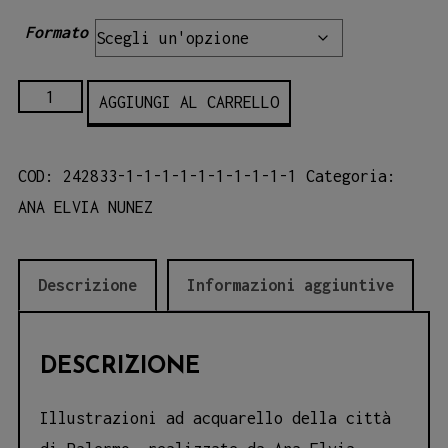
Formato
San
AGGIUNGI AL CARRELLO
Cataldo
-
COD:
242833-1-1-1-1-1-1-1-1-1-1
Categoria:
Illustrazioni
ANA ELVIA NUNEZ
della
città
di
Descrizione
Informazioni aggiuntive
Palermo
quantità
DESCRIZIONE
Illustrazioni ad acquarello della città