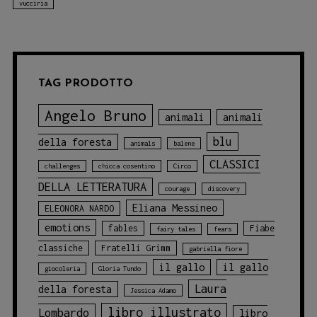
vucciria
TAG PRODOTTO
Angelo Bruno
animali
animali
blu
della foresta
animals
balene
CLASSICI
challenges
chicca cosentino
Circo
DELLA LETTERATURA
courage
discovery
Eliana Messineo
ELEONORA NARDO
emotions
fables
Fiabe
fairy tales
fears
classiche
Fratelli Grimm
gabriella fiore
il gallo
il gallo
giocoleria
Gloria Tundo
Laura
della foresta
Jessica Adamo
libro illustrato
Lombardo
libro