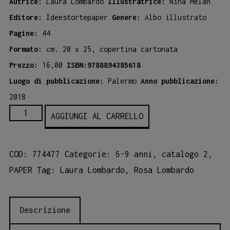
Autrice:
Laura Lombardo
Illustratrice:
Nina Melan
Editore:
Ideestortepaper
Genere:
Albo illustrato
Pagine:
44
Formato:
cm. 20 x 25, copertina cartonata
Prezzo:
16,00
ISBN:9788894385618
Luogo di pubblicazione:
Palermo
Anno pubblicazione:
2018
Rosalia
AGGIUNGI AL CARRELLO
Picciridda
quantità
COD:
774477
Categorie:
6-9 anni
,
catalogo 2
,
PAPER
Tag:
Laura Lombardo
,
Rosa Lombardo
Descrizione