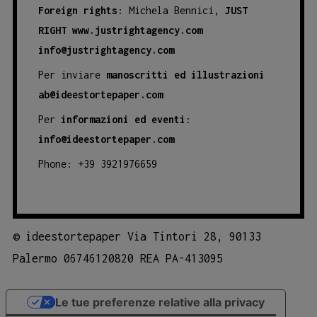
Foreign rights
: Michela Bennici,
JUST
RIGHT
www.justrightagency.com
info@justrightagency.com
Per inviare
manoscritti ed illustrazioni
ab@ideestortepaper.com
Per
informazioni ed eventi
:
info@ideestortepaper.com
Phone: +39 3921976659
©
ideestortepaper Via Tintori 28, 90133
Palermo 06746120820 REA PA-413095
Le tue preferenze relative alla privacy