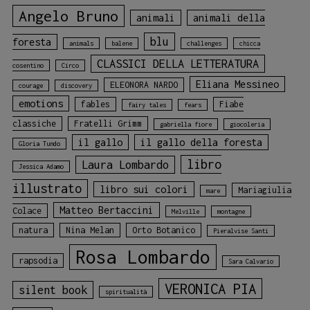
Angelo Bruno
animali
animali della
blu
foresta
animals
balene
challenges
chicca
CLASSICI DELLA LETTERATURA
cosentino
Circo
Eliana Messineo
ELEONORA NARDO
courage
discovery
emotions
fables
Fiabe
fairy tales
fears
classiche
Fratelli Grimm
gabriella fiore
giocoleria
il gallo
il gallo della foresta
Gloria Tundo
libro
Laura Lombardo
Jessica Adamo
illustrato
libro sui colori
Mariagiulia
mare
Matteo Bertaccini
Colace
Melville
montagne
natura
Nina Melan
Orto Botanico
Pieralvise Santi
Rosa Lombardo
rapsodia
Sara Calvario
VERONICA PIA
silent book
spiritualità