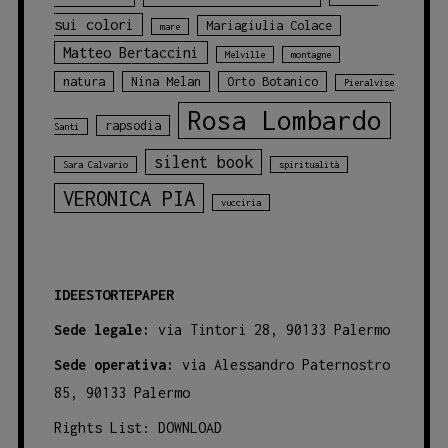
sui colori
Mariagiulia Colace
mare
Matteo Bertaccini
Melville
montagne
natura
Nina Melan
Orto Botanico
Pieralvise
Rosa Lombardo
rapsodia
Santi
silent book
Sara Calvario
spiritualità
VERONICA PIA
vucciria
IDEESTORTEPAPER
Sede legale:
via Tintori 28, 90133 Palermo
Sede operativa:
via Alessandro Paternostro
85, 90133 Palermo
Rights List:
DOWNLOAD