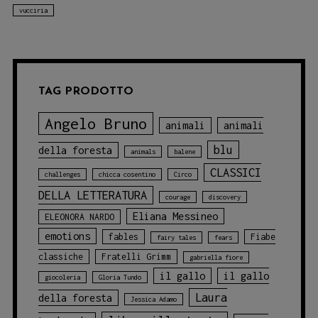
vucciria
TAG PRODOTTO
Angelo Bruno
animali
animali
blu
della foresta
animals
balene
CLASSICI
challenges
chicca cosentino
Circo
DELLA LETTERATURA
courage
discovery
Eliana Messineo
ELEONORA NARDO
emotions
fables
Fiabe
fairy tales
fears
classiche
Fratelli Grimm
gabriella fiore
il gallo
il gallo
giocoleria
Gloria Tundo
Laura
della foresta
Jessica Adamo