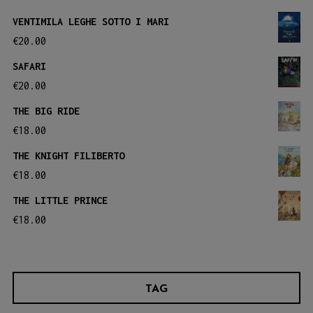
opzioni
opzioni
VENTIMILA LEGHE SOTTO I MARI
possono
possono
€
20.00
essere
essere
SAFARI
scelte
scelte
€
20.00
nella
nella
THE BIG RIDE
pagina
pagina
€
18.00
del
del
THE KNIGHT FILIBERTO
prodotto
prodotto
€
18.00
THE LITTLE PRINCE
€
18.00
TAG