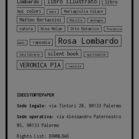
libro illustrato
Lombardo
libro
sui colori
Mariagiulia Colace
mare
Matteo Bertaccini
Melville
montagne
natura
Nina Melan
Orto Botanico
Pieralvise
Rosa Lombardo
rapsodia
Santi
silent book
Sara Calvario
spiritualità
VERONICA PIA
vucciria
IDEESTORTEPAPER
Sede legale:
via Tintori 28, 90133 Palermo
Sede operativa:
via Alessandro Paternostro
85, 90133 Palermo
Rights List:
DOWNLOAD