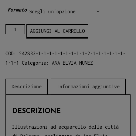
Formato
Porta
AGGIUNGI AL CARRELLO
Nuova
-
COD:
242833-1-1-1-1-1-1-1-1-1-2-1-1-1-1-1-1-
Illustrazioni
1-1-1
Categoria:
ANA ELVIA NUNEZ
della
città
di
Descrizione
Informazioni aggiuntive
Palermo
quantità
DESCRIZIONE
Illustrazioni ad acquarello della città