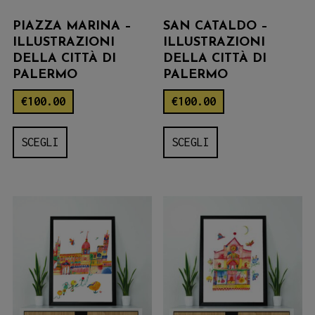
PIAZZA MARINA –
SAN CATALDO –
ILLUSTRAZIONI
ILLUSTRAZIONI
DELLA CITTÀ DI
DELLA CITTÀ DI
PALERMO
PALERMO
€
100.00
€
100.00
Questo
Questo
SCEGLI
SCEGLI
prodotto
prodotto
ha
ha
più
più
varianti.
varianti.
Le
Le
opzioni
opzioni
possono
possono
essere
essere