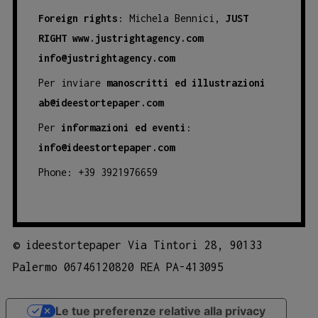
Foreign rights
: Michela Bennici,
JUST
RIGHT
www.justrightagency.com
info@justrightagency.com
Per inviare
manoscritti ed illustrazioni
ab@ideestortepaper.com
Per
informazioni ed eventi
:
info@ideestortepaper.com
Phone: +39 3921976659
©
ideestortepaper Via Tintori 28, 90133
Palermo 06746120820 REA PA-413095
Le tue preferenze relative alla privacy