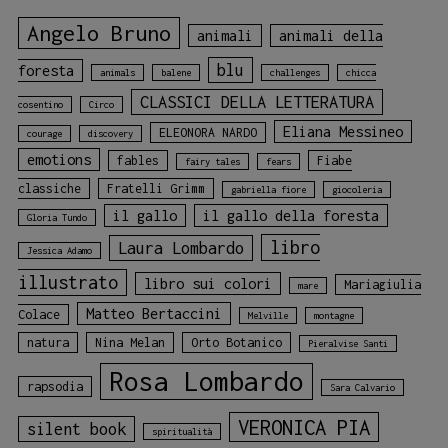
Angelo Bruno
animali
animali della
blu
foresta
animals
balene
challenges
chicca
CLASSICI DELLA LETTERATURA
cosentino
Circo
Eliana Messineo
ELEONORA NARDO
courage
discovery
emotions
fables
Fiabe
fairy tales
fears
classiche
Fratelli Grimm
gabriella fiore
giocoleria
il gallo
il gallo della foresta
Gloria Tundo
libro
Laura Lombardo
Jessica Adamo
illustrato
libro sui colori
Mariagiulia
mare
Matteo Bertaccini
Colace
Melville
montagne
natura
Nina Melan
Orto Botanico
Pieralvise Santi
Rosa Lombardo
rapsodia
Sara Calvario
VERONICA PIA
silent book
spiritualità