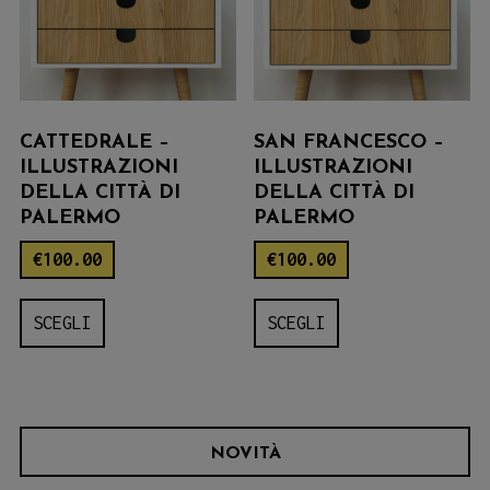
scelte
scelte
nella
nella
pagina
pagina
del
del
CATTEDRALE –
SAN FRANCESCO –
prodotto
prodotto
ILLUSTRAZIONI
ILLUSTRAZIONI
DELLA CITTÀ DI
DELLA CITTÀ DI
PALERMO
PALERMO
€
100.00
€
100.00
Questo
Questo
SCEGLI
SCEGLI
prodotto
prodotto
ha
ha
più
più
varianti.
varianti.
NOVITÀ
Le
Le