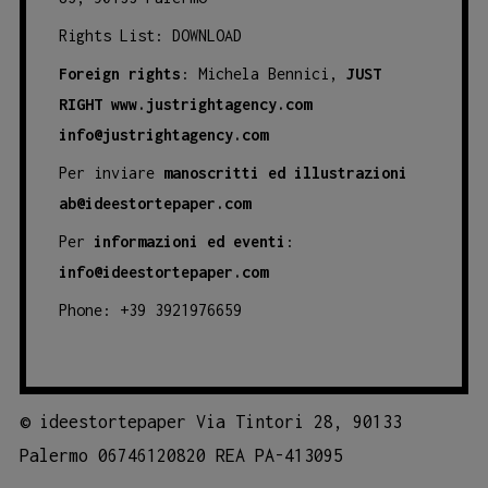
Rights List:
DOWNLOAD
Foreign rights
: Michela Bennici,
JUST
RIGHT
www.justrightagency.com
info@justrightagency.com
Per inviare
manoscritti ed illustrazioni
ab@ideestortepaper.com
Per
informazioni ed eventi
:
info@ideestortepaper.com
Phone: +39 3921976659
©
ideestortepaper Via Tintori 28, 90133
Palermo 06746120820 REA PA-413095