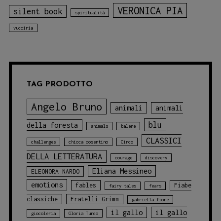
VERONICA PIA
silent book
spiritualità
vucciria
TAG PRODOTTO
Angelo Bruno
animali
animali
blu
della foresta
animals
balene
CLASSICI
challenges
chicca cosentino
Circo
DELLA LETTERATURA
courage
discovery
Eliana Messineo
ELEONORA NARDO
emotions
fables
Fiabe
fairy tales
fears
classiche
Fratelli Grimm
gabriella fiore
il gallo
il gallo
giocoleria
Gloria Tundo