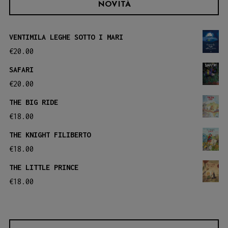
Le
NOVITÀ
Le
opzioni
opzioni
possono
VENTIMILA LEGHE SOTTO I MARI
possono
essere
€
20.00
essere
scelte
SAFARI
scelte
nella
€
20.00
nella
pagina
THE BIG RIDE
pagina
del
€
18.00
del
prodotto
THE KNIGHT FILIBERTO
prodotto
€
18.00
THE LITTLE PRINCE
€
18.00