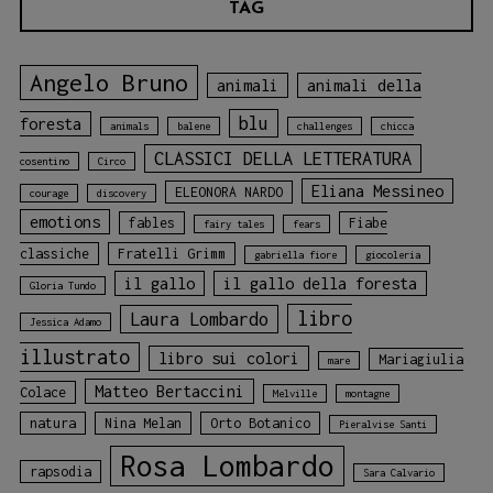
TAG
Angelo Bruno
animali
animali della
blu
foresta
animals
balene
challenges
chicca
CLASSICI DELLA LETTERATURA
cosentino
Circo
Eliana Messineo
ELEONORA NARDO
courage
discovery
emotions
fables
Fiabe
fairy tales
fears
classiche
Fratelli Grimm
gabriella fiore
giocoleria
il gallo
il gallo della foresta
Gloria Tundo
libro
Laura Lombardo
Jessica Adamo
illustrato
libro sui colori
Mariagiulia
mare
Matteo Bertaccini
Colace
Melville
montagne
natura
Nina Melan
Orto Botanico
Pieralvise Santi
Rosa Lombardo
rapsodia
Sara Calvario