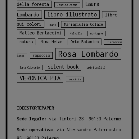
Laura
della foresta
Jessica Adamo
libro illustrato
Lombardo
libro
sui colori
Mariagiulia Colace
mare
Matteo Bertaccini
Melville
montagne
natura
Nina Melan
Orto Botanico
Pieralvise
Rosa Lombardo
rapsodia
Santi
silent book
Sara Calvario
spiritualità
VERONICA PIA
vucciria
IDEESTORTEPAPER
Sede legale:
via Tintori 28, 90133 Palermo
Sede operativa:
via Alessandro Paternostro
85, 90133 Palermo