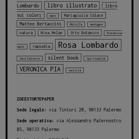
libro illustrato
Lombardo
libro
sui colori
Mariagiulia Colace
mare
Matteo Bertaccini
Melville
montagne
natura
Nina Melan
Orto Botanico
Pieralvise
Rosa Lombardo
rapsodia
Santi
silent book
Sara Calvario
spiritualità
VERONICA PIA
vucciria
IDEESTORTEPAPER
Sede legale:
via Tintori 28, 90133 Palermo
Sede operativa:
via Alessandro Paternostro
85, 90133 Palermo