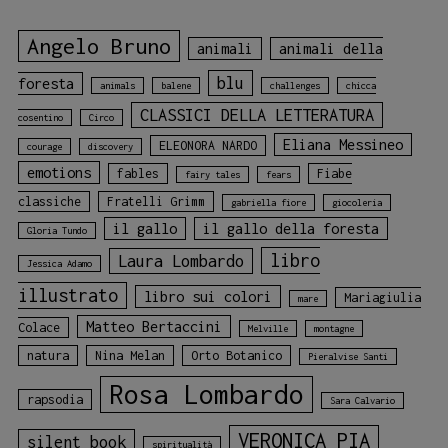
Angelo Bruno
animali
animali della
blu
foresta
animals
balene
challenges
chicca
CLASSICI DELLA LETTERATURA
cosentino
Circo
Eliana Messineo
ELEONORA NARDO
courage
discovery
emotions
fables
Fiabe
fairy tales
fears
classiche
Fratelli Grimm
gabriella fiore
giocoleria
il gallo
il gallo della foresta
Gloria Tundo
libro
Laura Lombardo
Jessica Adamo
illustrato
libro sui colori
Mariagiulia
mare
Matteo Bertaccini
Colace
Melville
montagne
natura
Nina Melan
Orto Botanico
Pieralvise Santi
Rosa Lombardo
rapsodia
Sara Calvario
VERONICA PIA
silent book
spiritualità