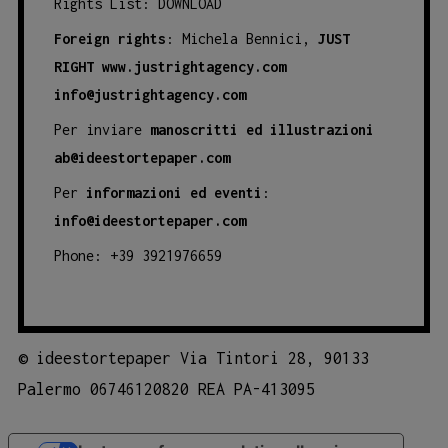
Rights List:
DOWNLOAD
Foreign rights
: Michela Bennici,
JUST
RIGHT
www.justrightagency.com
info@justrightagency.com
Per inviare
manoscritti ed illustrazioni
ab@ideestortepaper.com
Per
informazioni ed eventi
:
info@ideestortepaper.com
Phone: +39 3921976659
©
ideestortepaper Via Tintori 28, 90133
Palermo 06746120820 REA PA-413095