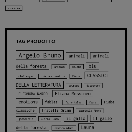
vucciria
TAG PRODOTTO
Angelo Bruno
animali
animali
blu
della foresta
animals
balene
CLASSICI
challenges
chicca cosentino
Circo
DELLA LETTERATURA
courage
discovery
Eliana Messineo
ELEONORA NARDO
emotions
fables
Fiabe
fairy tales
fears
classiche
Fratelli Grimm
gabriella fiore
il gallo
il gallo
giocoleria
Gloria Tundo
Laura
della foresta
Jessica Adamo