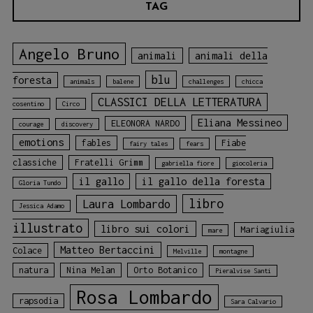
TAG
Angelo Bruno
animali
animali della
blu
foresta
animals
balene
challenges
chicca
CLASSICI DELLA LETTERATURA
cosentino
Circo
Eliana Messineo
ELEONORA NARDO
courage
discovery
emotions
fables
Fiabe
fairy tales
fears
classiche
Fratelli Grimm
gabriella fiore
giocoleria
il gallo
il gallo della foresta
Gloria Tundo
libro
Laura Lombardo
Jessica Adamo
illustrato
libro sui colori
Mariagiulia
mare
Matteo Bertaccini
Colace
Melville
montagne
natura
Nina Melan
Orto Botanico
Pieralvise Santi
Rosa Lombardo
rapsodia
Sara Calvario