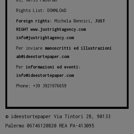
Rights List:
DOWNLOAD
Foreign rights
: Michela Bennici,
JUST
RIGHT
www.justrightagency.com
info@justrightagency.com
Per inviare
manoscritti ed illustrazioni
ab@ideestortepaper.com
Per
informazioni ed eventi
:
info@ideestortepaper.com
Phone: +39 3921976659
©
ideestortepaper Via Tintori 28, 90133
Palermo 06746120820 REA PA-413095