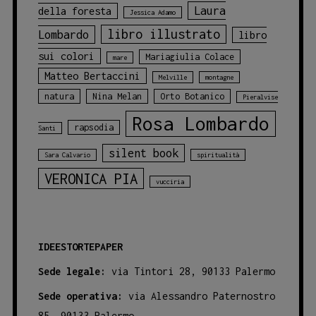
Laura
della foresta
Jessica Adamo
libro illustrato
Lombardo
libro
sui colori
Mariagiulia Colace
mare
Matteo Bertaccini
Melville
montagne
natura
Nina Melan
Orto Botanico
Pieralvise
Rosa Lombardo
rapsodia
Santi
silent book
Sara Calvario
spiritualità
VERONICA PIA
vucciria
IDEESTORTEPAPER
Sede legale:
via Tintori 28, 90133 Palermo
Sede operativa:
via Alessandro Paternostro
85, 90133 Palermo