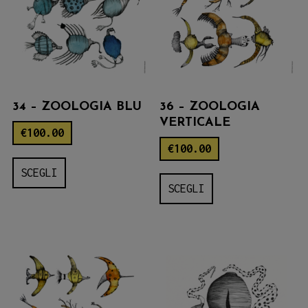
34 – ZOOLOGIA BLU
36 – ZOOLOGIA
VERTICALE
€
100.00
€
100.00
Questo
SCEGLI
Questo
prodotto
SCEGLI
prodotto
ha
ha
più
più
varianti.
varianti.
Le
Le
opzioni
opzioni