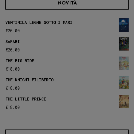
Le
NOVITÀ
Le
opzioni
opzioni
possono
VENTIMILA LEGHE SOTTO I MARI
possono
essere
€
20.00
essere
scelte
SAFARI
scelte
nella
€
20.00
nella
pagina
THE BIG RIDE
pagina
del
€
18.00
del
prodotto
THE KNIGHT FILIBERTO
prodotto
€
18.00
THE LITTLE PRINCE
€
18.00