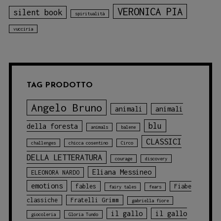
VERONICA PIA
silent book
spiritualità
vucciria
TAG PRODOTTO
Angelo Bruno
animali
animali
blu
della foresta
animals
balene
CLASSICI
challenges
chicca cosentino
Circo
DELLA LETTERATURA
courage
discovery
Eliana Messineo
ELEONORA NARDO
emotions
fables
Fiabe
fairy tales
fears
classiche
Fratelli Grimm
gabriella fiore
il gallo
il gallo
giocoleria
Gloria Tundo