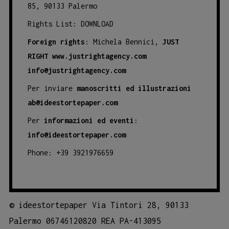
85, 90133 Palermo
Rights List:
DOWNLOAD
Foreign rights
: Michela Bennici,
JUST
RIGHT
www.justrightagency.com
info@justrightagency.com
Per inviare
manoscritti ed illustrazioni
ab@ideestortepaper.com
Per
informazioni ed eventi
:
info@ideestortepaper.com
Phone: +39 3921976659
©
ideestortepaper Via Tintori 28, 90133
Palermo 06746120820 REA PA-413095