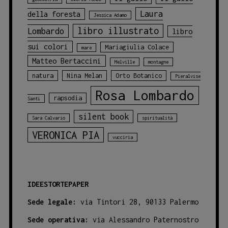
Laura
della foresta
Jessica Adamo
libro illustrato
Lombardo
libro
sui colori
Mariagiulia Colace
mare
Matteo Bertaccini
Melville
montagne
natura
Nina Melan
Orto Botanico
Pieralvise
Rosa Lombardo
rapsodia
Santi
silent book
Sara Calvario
spiritualità
VERONICA PIA
vucciria
IDEESTORTEPAPER
Sede legale:
via Tintori 28, 90133 Palermo
Sede operativa:
via Alessandro Paternostro