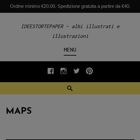
Ordine minimo €20.00. Spedizione gratuita a partire da €40.
Skip
IDEESTORTEPAPER – albi illustrati e
to
illustrazioni
content
MENU
fb
INSTAGRAM
twiter
pinterest
Search
MAPS