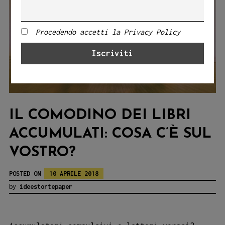
Procedendo accetti la Privacy Policy
IL COMODINO DEI LIBRI
ACCUMULATI: COSA C’È SUL
VOSTRO?
POSTED ON
10 APRILE 2018
by
ideestortepaper