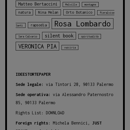
Matteo Bertaccini
Melville
montagne
natura
Nina Melan
Orto Botanico
Pieralvise
Rosa Lombardo
rapsodia
Santi
silent book
Sara Calvario
spiritualità
VERONICA PIA
vucciria
IDEESTORTEPAPER
Sede legale:
via Tintori 28, 90133 Palermo
Sede operativa:
via Alessandro Paternostro
85, 90133 Palermo
Rights List:
DOWNLOAD
Foreign rights
: Michela Bennici,
JUST