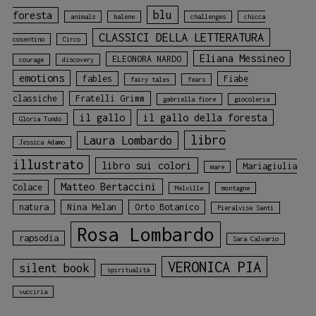
blu
foresta
animals
balene
challenges
chicca
CLASSICI DELLA LETTERATURA
cosentino
Circo
Eliana Messineo
ELEONORA NARDO
courage
discovery
emotions
fables
Fiabe
fairy tales
fears
classiche
Fratelli Grimm
gabriella fiore
giocoleria
il gallo
il gallo della foresta
Gloria Tundo
libro
Laura Lombardo
Jessica Adamo
illustrato
libro sui colori
Mariagiulia
mare
Matteo Bertaccini
Colace
Melville
montagne
natura
Nina Melan
Orto Botanico
Pieralvise Santi
Rosa Lombardo
rapsodia
Sara Calvario
VERONICA PIA
silent book
spiritualità
vucciria