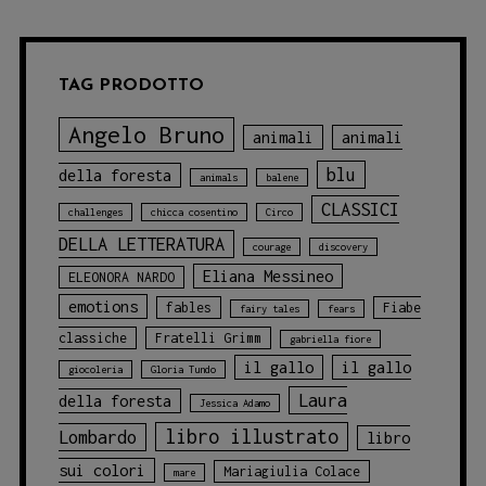
TAG PRODOTTO
Angelo Bruno
animali
animali
blu
della foresta
animals
balene
CLASSICI
challenges
chicca cosentino
Circo
DELLA LETTERATURA
courage
discovery
Eliana Messineo
ELEONORA NARDO
emotions
fables
Fiabe
fairy tales
fears
classiche
Fratelli Grimm
gabriella fiore
il gallo
il gallo
giocoleria
Gloria Tundo
Laura
della foresta
Jessica Adamo
libro illustrato
Lombardo
libro
sui colori
Mariagiulia Colace
mare