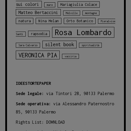
sui colori
Mariagiulia Colace
mare
Matteo Bertaccini
Melville
montagne
natura
Nina Melan
Orto Botanico
Pieralvise
Rosa Lombardo
rapsodia
Santi
silent book
Sara Calvario
spiritualità
VERONICA PIA
vucciria
IDEESTORTEPAPER
Sede legale:
via Tintori 28, 90133 Palermo
Sede operativa:
via Alessandro Paternostro
85, 90133 Palermo
Rights List:
DOWNLOAD