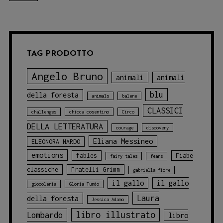
TAG PRODOTTO
Angelo Bruno
animali
animali
blu
della foresta
animals
balene
CLASSICI
challenges
chicca cosentino
Circo
DELLA LETTERATURA
courage
discovery
Eliana Messineo
ELEONORA NARDO
emotions
fables
Fiabe
fairy tales
fears
classiche
Fratelli Grimm
gabriella fiore
il gallo
il gallo
giocoleria
Gloria Tundo
Laura
della foresta
Jessica Adamo
libro illustrato
Lombardo
libro