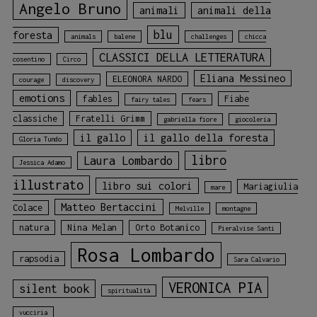
Angelo Bruno
animali
animali della
blu
foresta
animals
balene
challenges
chicca
CLASSICI DELLA LETTERATURA
cosentino
Circo
Eliana Messineo
ELEONORA NARDO
courage
discovery
emotions
fables
Fiabe
fairy tales
fears
classiche
Fratelli Grimm
gabriella fiore
giocoleria
il gallo
il gallo della foresta
Gloria Tundo
libro
Laura Lombardo
Jessica Adamo
illustrato
libro sui colori
Mariagiulia
mare
Matteo Bertaccini
Colace
Melville
montagne
natura
Nina Melan
Orto Botanico
Pieralvise Santi
Rosa Lombardo
rapsodia
Sara Calvario
VERONICA PIA
silent book
spiritualità
vucciria