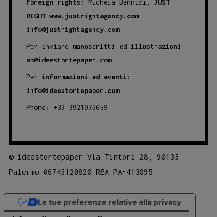
Foreign rights
: Michela Bennici,
JUST
RIGHT
www.justrightagency.com
info@justrightagency.com
Per inviare
manoscritti ed illustrazioni
ab@ideestortepaper.com
Per
informazioni ed eventi
:
info@ideestortepaper.com
Phone: +39 3921976659
©
ideestortepaper Via Tintori 28, 90133
Palermo 06746120820 REA PA-413095
Le tue preferenze relative alla privacy